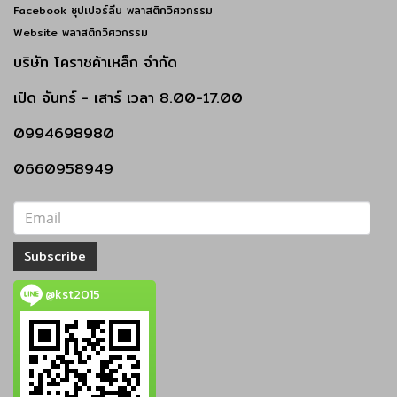
Facebook ซุปเปอร์ลีน พลาสติกวิศวกรรม
Website พลาสติกวิศวกรรม
บริษัท โคราชค้าเหล็ก จำกัด
เปิด
จันทร์ - เสาร์
เวลา 8.00-17.00
0994698980
0660958949
Subscribe
@kst2015