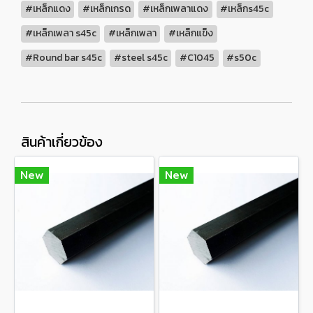
#เหล็กแดง
#เหล็กเกรด
#เหล็กเพลาแดง
#เหล็กs45c
#เหล็กเพลา s45c
#เหล็กเพลา
#เหล็กแข็ง
#Round bar s45c
#steel s45c
#C1045
#s50c
สินค้าเกี่ยวข้อง
New
New