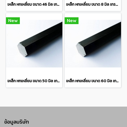
เหล็ก หกเหลี่ยม ขนาด 46 มิล เกรด S45C Hexagon steel bar แบ่งขายความยาว 10 เซนติเมตร
เหล็ก หกเหลี่ยม ขนาด 8 มิล เกรด S45C Hexagon steel bar แบ่งขายความยาว 10 เซนติเมตร
New
New
เหล็ก หกเหลี่ยม ขนาด 50 มิล เกรด S45C Hexagon steel bar แบ่งขายความยาว 10 เซนติเมตร
เหล็ก หกเหลี่ยม ขนาด 60 มิล เกรด S45C Hexagon steel bar แบ่งขายความยาว 10 เซนติเมตร
ข้อมูลบริษัท