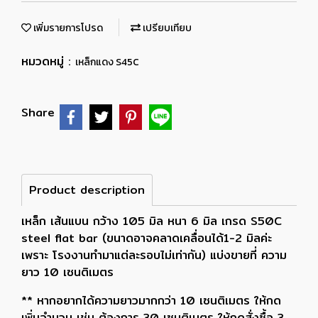
เพิ่มรายการโปรด
เปรียบเทียบ
หมวดหมู่ :
เหล็กแดง S45C
Share
Product description
เหล็ก เส้นแบน กว้าง 105 มิล หนา 6 มิล เกรด S50C
steel flat bar (ขนาดอาจคลาดเคลื่อนได้1-2 มิลค่ะ
เพราะ โรงงานทำมาแต่ละรอบไม่เท่ากัน) แบ่งขายที่ ความ
ยาว 10 เซนติเมตร
** หากอยากได้ความยาวมากกว่า 10 เซนติเมตร ให้กด
เพิ่มจำนวน เช่น ต้องการ 30 เซนติเมตร ให้กดสั่งซื้อ 3