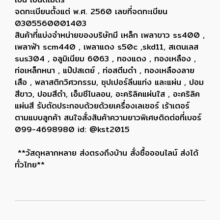
จดทะเบียนตั้งแต่ พ.ศ. 2560 เลขที่จดทะเบียน
0305560001403
สินค้าที่แบ่งจำหน่ายของบริษัทมี เหล็ก เพลาขาว ss400 ,
เพลาฟ้า scm440 , เพลาแดง s50c ,skd11, สเตนเลส
sus304 , อลูมิเนียม 6063 , ทองแดง , ทองเหลือง ,
ท่อเหล็กหนา , แป๊ปสเตย์ , ท่อสตีมดำ , ทองเหลืองลาย
เสือ , พลาสติกวิศวกรรม, ซุปเปอร์ลีนแท่ง และแผ่น , ปอม
สีขาว, ปอมสีดำ, เอ็มซีไนลอน, อะคริลิคแผ่นใส , อะคริลิค
แผ่นสี รับตัดประกอบด้วยด้วยเครื่องเลเซอร์ เร้าเตอร์
ตามแบบลูกค้า สนใจสั่งสินค้าความยาวพิเศษติดต่อที่เบอร์
099-4698980 id: @kst2015
**วัสดุหลากหลาย ส่งตรงถึงบ้าน สั่งซื้อออนไลน์ ส่งได้
ทั่วไทย**