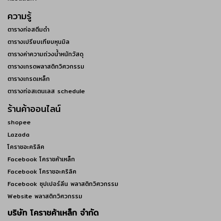
ความรู้
ตารางท่อสตีมดำ
ตารางเปรียบเทียบหุนมิล
ตารางค่าความถ่วงน้ำหนักวัสดุ
ตารางเกรดพลาสติกวิศวกรรม
ตารางเกรดเหล็ก
ตารางท่อสเตนเลส schedule
ร้านค้าออนไลน์
shopee
Lazada
โคราชอะคริลิค
Facebook โคราชค้าเหล็ก
Facebook โคราชอะคริลิค
Facebook ซุปเปอร์ลีน พลาสติกวิศวกรรม
Website พลาสติกวิศวกรรม
บริษัท โคราชค้าเหล็ก จำกัด