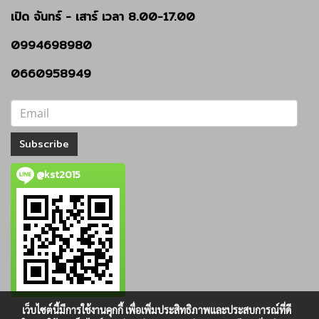
เปิด
จันทร์ - เสาร์
เวลา 8.00-17.00
0994698980
0660958949
Subscribe
@kst2015
เว็บไซต์นี้มีการใช้งานคุกกี้ เพื่อเพิ่มประสิทธิภาพและประสบการณ์ที่ดี