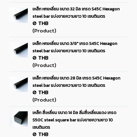
เหล็ก หกเหลี่ยม ขนาด 32 มิล เกรด S45C Hexagon
steel bar แบ่งขายความยาว 10 เซนติเมตร
0 THB
(Product)
เหล็ก หกเหลี่ยม ขนาด 3/8" เกรด S45C Hexagon
steel bar แบ่งขายความยาว 10 เซนติเมตร
0 THB
(Product)
เหล็ก หกเหลี่ยม ขนาด 28 มิล เกรด S45C Hexagon
steel bar แบ่งขายความยาว 10 เซนติเมตร
0 THB
(Product)
เหล็ก สี่เหลี่ยม ขนาด 14 มิล ลิ่มสี่เหลี่ยมแดง เกรด
S50C steel square bar แบ่งขายความยาว 10
เซนติเมตร
0 THB