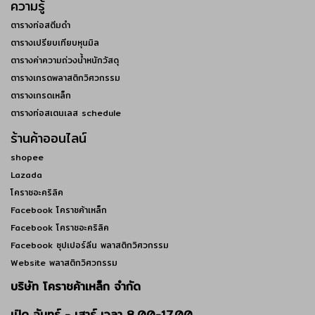
ความรู้
ตารางท่อสตีมดำ
ตารางเปรียบเทียบหุนมิล
ตารางค่าความถ่วงน้ำหนักวัสดุ
ตารางเกรดพลาสติกวิศวกรรม
ตารางเกรดเหล็ก
ตารางท่อสเตนเลส schedule
ร้านค้าออนไลน์
shopee
Lazada
โคราชอะคริลิค
Facebook โคราชค้าเหล็ก
Facebook โคราชอะคริลิค
Facebook ซุปเปอร์ลีน พลาสติกวิศวกรรม
Website พลาสติกวิศวกรรม
บริษัท โคราชค้าเหล็ก จำกัด
เปิด
จันทร์ - เสาร์
เวลา 8.00-17.00