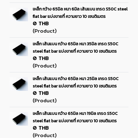
เหล็ก กว้าง 65มิล หนา 6มิล เส้นแบน เกรด S50C steel
flat bar แบ่งขายที่ ความยาว 10 เซนติเมตร
0 THB
(Product)
เหล็ก เส้นแบน กว้าง 65มิล หนา 35มิล เกรด S50C
steel flat bar แบ่งขายที่ ความยาว 10 เซนติเมตร
0 THB
(Product)
เหล็ก เส้นแบน กว้าง 65มิล หนา 25มิล เกรด S50C
steel flat bar แบ่งขายที่ ความยาว 10 เซนติเมตร
0 THB
(Product)
เหล็ก เส้นแบน กว้าง 65มิล หนา 19มิล เกรด S50C
steel flat bar แบ่งขายที่ ความยาว 10 เซนติเมตร
0 THB
(Product)