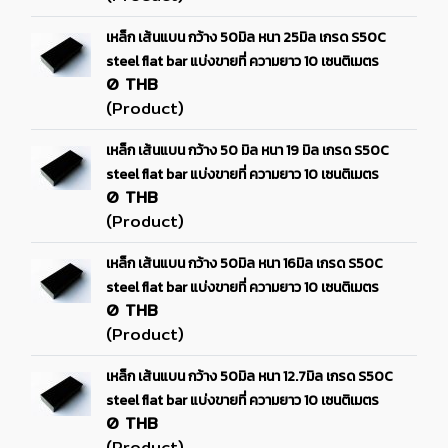
เหล็ก เส้นแบน กว้าง 50มิล หนา 25มิล เกรด S50C
steel flat bar แบ่งขายที่ ความยาว 10 เซนติเมตร
0 THB
(Product)
เหล็ก เส้นแบน กว้าง 50 มิล หนา 19 มิล เกรด S50C
steel flat bar แบ่งขายที่ ความยาว 10 เซนติเมตร
0 THB
(Product)
เหล็ก เส้นแบน กว้าง 50มิล หนา 16มิล เกรด S50C
steel flat bar แบ่งขายที่ ความยาว 10 เซนติเมตร
0 THB
(Product)
เหล็ก เส้นแบน กว้าง 50มิล หนา 12.7มิล เกรด S50C
steel flat bar แบ่งขายที่ ความยาว 10 เซนติเมตร
0 THB
(Product)