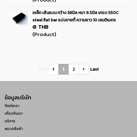
เหล็ก เส้นแบน กว้าง 38มิล หนา 9.5มิล เกรด S50C
steel flat bar แบ่งขายที่ ความยาว 10 เซนติเมตร
0 THB
(Product)
1
First
2
Last
ข้อมูลบริษัท
ติดต่อเรา
เกี่ยวกับเรา
บริการ
หมวดสินค้า