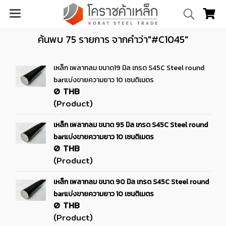
ค้นพบ 75 รายการ จากคำว่า"#C1045"
เหล็ก เพลากลม ขนาด19 มิล เกรด S45C Steel round
barแบ่งขายความยาว 10 เซนติเมตร
0 THB
(Product)
เหล็ก เพลากลม ขนาด 95 มิล เกรด S45C Steel round
barแบ่งขายความยาว 10 เซนติเมตร
0 THB
(Product)
เหล็ก เพลากลม ขนาด 90 มิล เกรด S45C Steel round
barแบ่งขายความยาว 10 เซนติเมตร
0 THB
(Product)