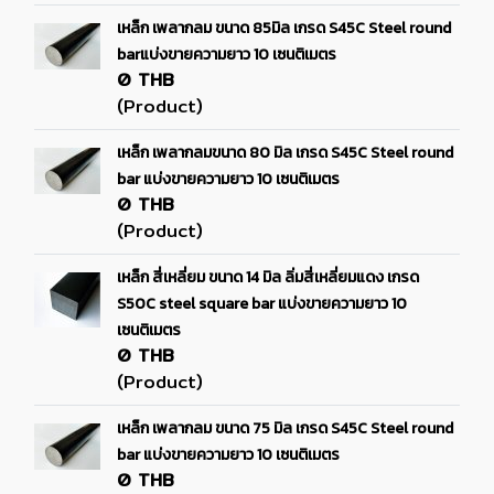
เหล็ก เพลากลม ขนาด 85มิล เกรด S45C Steel round
barแบ่งขายความยาว 10 เซนติเมตร
0 THB
(Product)
เหล็ก เพลากลมขนาด 80 มิล เกรด S45C Steel round
bar แบ่งขายความยาว 10 เซนติเมตร
0 THB
(Product)
เหล็ก สี่เหลี่ยม ขนาด 14 มิล ลิ่มสี่เหลี่ยมแดง เกรด
S50C steel square bar แบ่งขายความยาว 10
เซนติเมตร
0 THB
(Product)
เหล็ก เพลากลม ขนาด 75 มิล เกรด S45C Steel round
bar แบ่งขายความยาว 10 เซนติเมตร
0 THB