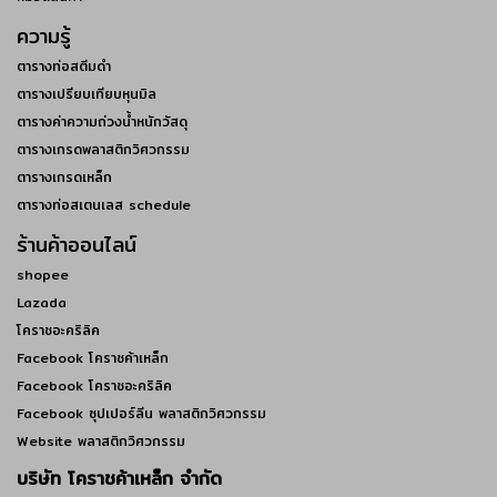
ความรู้
ตารางท่อสตีมดำ
ตารางเปรียบเทียบหุนมิล
ตารางค่าความถ่วงน้ำหนักวัสดุ
ตารางเกรดพลาสติกวิศวกรรม
ตารางเกรดเหล็ก
ตารางท่อสเตนเลส schedule
ร้านค้าออนไลน์
shopee
Lazada
โคราชอะคริลิค
Facebook โคราชค้าเหล็ก
Facebook โคราชอะคริลิค
Facebook ซุปเปอร์ลีน พลาสติกวิศวกรรม
Website พลาสติกวิศวกรรม
บริษัท โคราชค้าเหล็ก จำกัด