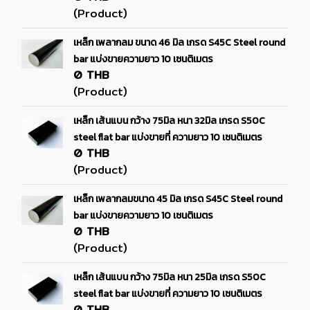
(Product)
เหล็ก เพลากลม ขนาด 46 มิล เกรด S45C Steel round
bar แบ่งขายความยาว 10 เซนติเมตร
0 THB
(Product)
เหล็ก เส้นแบน กว้าง 75มิล หนา 32มิล เกรด S50C
steel flat bar แบ่งขายที่ ความยาว 10 เซนติเมตร
0 THB
(Product)
เหล็ก เพลากลมขนาด 45 มิล เกรด S45C Steel round
bar แบ่งขายความยาว 10 เซนติเมตร
0 THB
(Product)
เหล็ก เส้นแบน กว้าง 75มิล หนา 25มิล เกรด S50C
steel flat bar แบ่งขายที่ ความยาว 10 เซนติเมตร
0 THB