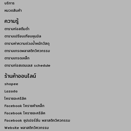
บริการ
หมวดสินค้า
ความรู้
ตารางท่อสตีมดำ
ตารางเปรียบเทียบหุนมิล
ตารางค่าความถ่วงน้ำหนักวัสดุ
ตารางเกรดพลาสติกวิศวกรรม
ตารางเกรดเหล็ก
ตารางท่อสเตนเลส schedule
ร้านค้าออนไลน์
shopee
Lazada
โคราชอะคริลิค
Facebook โคราชค้าเหล็ก
Facebook โคราชอะคริลิค
Facebook ซุปเปอร์ลีน พลาสติกวิศวกรรม
Website พลาสติกวิศวกรรม