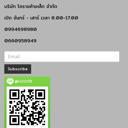
บริษัท โคราชค้าเหล็ก จำกัด
เปิด
จันทร์ - เสาร์
เวลา 8.00-17.00
0994698980
0660958949
Subscribe
@kst2015