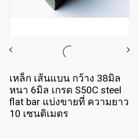
เหล็ก เส้นแบน กว้าง 38มิล
หนา 6มิล เกรด S50C steel
flat bar แบ่งขายที่ ความยาว
10 เซนติเมตร