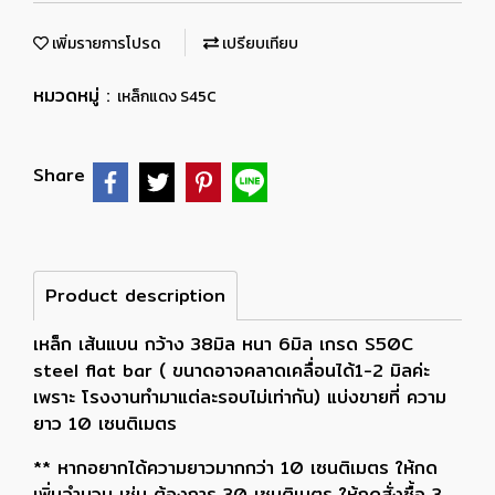
เพิ่มรายการโปรด
เปรียบเทียบ
หมวดหมู่ :
เหล็กแดง S45C
Share
Product description
เหล็ก เส้นแบน กว้าง 38มิล หนา 6มิล เกรด S50C
steel flat bar ( ขนาดอาจคลาดเคลื่อนได้1-2 มิลค่ะ
เพราะ โรงงานทำมาแต่ละรอบไม่เท่ากัน) แบ่งขายที่ ความ
ยาว 10 เซนติเมตร
** หากอยากได้ความยาวมากกว่า 10 เซนติเมตร ให้กด
เพิ่มจำนวน เช่น ต้องการ 30 เซนติเมตร ให้กดสั่งซื้อ 3