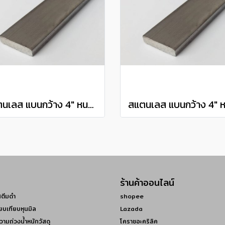
สแตนเลส แบนกว้าง 4" หนา 3/8" เกรด304 Stainless Flat Barแบ่งขายความยาว 10 เซนติเมตร
ร้านค้าออนไลน์
สตีมดำ
shopee
ยบเทียบหุนมิล
Lazada
วามถ่วงน้ำหนักวัสดุ
โคราชอะคริลิค