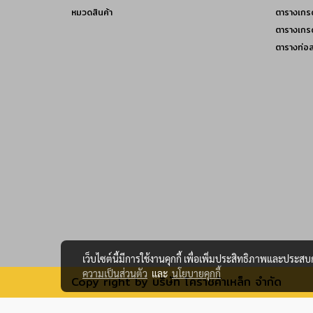
หมวดสินค้า
ตารางเกร
ตารางเกร
ตารางท่อ
เว็บไซต์นี้มีการใช้งานคุกกี้ เพื่อเพิ่มประสิทธิภาพและประส
ความเป็นส่วนตัว
และ
นโยบายคุกกี้
Copy right by บริษัท โคราชค้าเหล็ก จำกัด