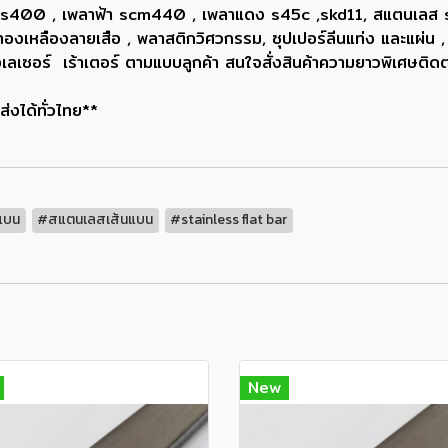
ขาว ss400 , เพลาฟ้า scm440 , เพลาแดง s45c ,skd11, สแตนเลส
, ทองเหลืองลายเสือ , พลาสติกวิศวกรรม, ซุปเปอร์ลีนแท่ง และแผ่น ,
ื่องเลเซอร์ เร้าเตอร์ ตามแบบลูกค้า สนใจสั่งสินค้าความยาวพิเ
่งได้ทั่วไทย**
แบน
#สแตนเลสเส้นแบน
#stainless flat bar
New