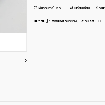
Shar
เพิ่มรายการโปรด
เปรียบเทียบ
หมวดหมู่ :
,
สเตนเลส SUS304
สเตนเลส แบน