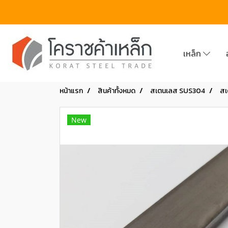
เหล็ก
หน้าแรก
สินค้าทั้งหมด
สเตนเลส SUS304
สเ
New