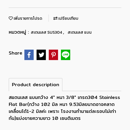
เพิ่มรายการโปรด
เปรียบเทียบ
หมวดหมู่ :
,
สเตนเลส SUS304
สเตนเลส แบน
Share
Product description
สแตนเลส แบนกว้าง 4" หนา 3/8" เกรด304 Stainless
Flat Bar(กว้าง 102 มิล หนา 9.53มิลขนาดอาจคลาด
เคลื่อนได้1-2 มิลค่ะ เพราะ โรงงานทำมาแต่ละรอบไม่เท่า
กัน)แบ่งขายความยาว 10 เซนติเมตร