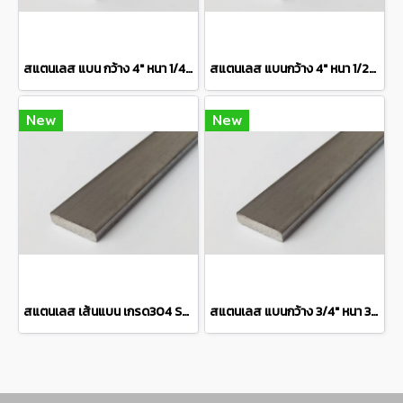
สแตนเลส แบน กว้าง 4" หนา 1/4"เกรด304 Stainless Flat Bar แบ่งขายความยาว 10 เซนติเมตร
สแตนเลส แบนกว้าง 4" หนา 1/2" เกรด304 Stainless Flat Barแบ่งขายความยาว 10 เซนติเมตร
New
New
สแตนเลส เส้นแบน เกรด304 Stainless Flat Bar 4" หนา 1/8"แบ่งขายความยาว 10 เซนติเมตร
สแตนเลส แบนกว้าง 3/4" หนา 3/8" เกรด304 Stainless Flat Bar แบ่งขายความยาว 10 เซนติเมตร