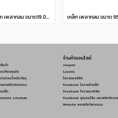
เหล็ก เพลากลม ขนาด19 มิล เกรด S45C Steel round barแบ่งขายความยาว 10 เซนติเมตร
ร้านค้าออนไลน์
สตีมดำ
shopee
ยบเทียบหุนมิล
Lazada
วามถ่วงน้ำหนักวัสดุ
โคราชอะคริลิค
ดพลาสติกวิศวกรรม
Facebook โคราชค้าเหล็ก
ดเหล็ก
Facebook โคราชอะคริลิค
สเตนเลส schedule
Facebook ซุปเปอร์ลีน พลาสติกวิศวก
Website พลาสติกวิศวกรรม