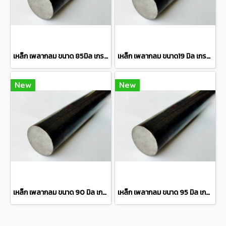
เหล็ก เพลากลม ขนาด 85มิล เกรด S45C Steel round barแบ่งขายความยาว 10 เซนติเมตร
เหล็ก เพลากลม ขนาด19 มิล เกรด S45C Steel round barแบ่งขายความยาว 10 เซนติเมตร
New
New
เหล็ก เพลากลม ขนาด 90 มิล เกรด S45C Steel round barแบ่งขายความยาว 10 เซนติเมตร
เหล็ก เพลากลม ขนาด 95 มิล เกรด S45C Steel round barแบ่งขายความยาว 10 เซนติเมตร