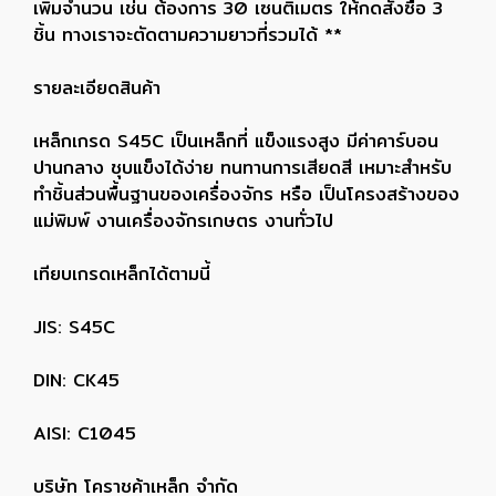
เพิ่มจำนวน เช่น ต้องการ 30 เซนติเมตร ให้กดสั่งซื้อ 3
ชิ้น ทางเราจะตัดตามความยาวที่รวมได้ **
รายละเอียดสินค้า
เหล็กเกรด S45C เป็นเหล็กที่ แข็งแรงสูง มีค่าคาร์บอน
ปานกลาง ชุบแข็งได้ง่าย ทนทานการเสียดสี เหมาะสำหรับ
ทำชิ้นส่วนพื้นฐานของเครื่องจักร หรือ เป็นโครงสร้างของ
แม่พิมพ์ งานเครื่องจักรเกษตร งานทั่วไป
เทียบเกรดเหล็กได้ตามนี้
JIS: S45C
DIN: CK45
AISI: C1045
บริษัท โคราชค้าเหล็ก จำกัด