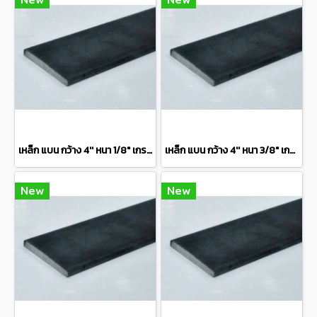
เหล็ก แบน กว้าง 4'' หนา 1/8" เกรด SS400 steel flat bar แบ่งขายความยาว 10 เซนติเมตร
เหล็ก แบน กว้าง 4'' หนา 3/8" เกรด SS400 steel flat bar แบ่งขายความยาว 10 เซนติเมตร
New
New