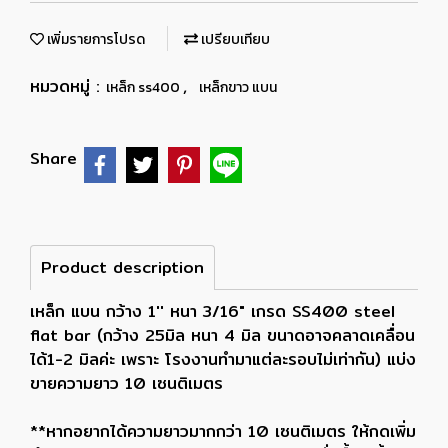
เพิ่มรายการโปรด
เปรียบเทียบ
หมวดหมู่ :
,
เหล็ก ss400
เหล็กขาว แบน
Share
Product description
เหล็ก แบน กว้าง 1'' หนา 3/16" เกรด SS400 steel
flat bar (กว้าง 25มิล หนา 4 มิล ขนาดอาจคลาดเคลื่อน
ได้1-2 มิลค่ะ เพราะ โรงงานทำมาแต่ละรอบไม่เท่ากัน) แบ่ง
ขายความยาว 10 เซนติเมตร
**หากอยากได้ความยาวมากกว่า 10 เซนติเมตร ให้กดเพิ่ม