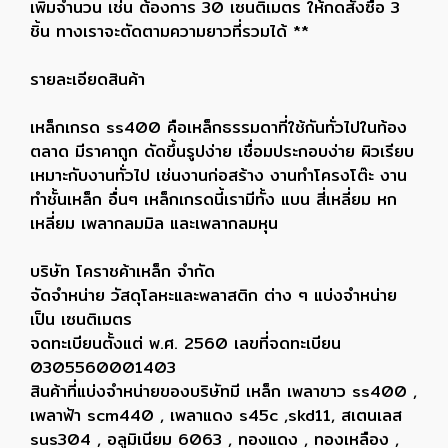
เพิ่มจำนวน เช่น ต้องการ 30 เซนติเมตร ให้กดสั่งซื้อ 3
ชิ้น ทางเราจะตัดตามความยาวที่รวมได้ **
รายละเอียดสินค้า
เหล็กเกรด ss400 คือเหล็กธรรมดาที่ใช้กันทั่วไปในท้อง
ตลาด มีราคาถูก ดัดขึ้นรูปง่าย เชื่อมประกอบง่าย ผิวเรียบ
เหมาะกับงานทั่วไป เช่นงานก่อสร้าง งานทำโครงโต๊ะ งาน
ทำชั้นเหล็ก อื่นๆ เหล็กเกรดนี้เรามีทั้ง แบน สี่เหลี่ยม หก
เหลี่ยม เพลากลมมิล และเพลากลมหุน
บริษัท โคราชค้าเหล็ก จำกัด
จัดจำหน่าย วัสดุโลหะและพลาสติก ต่าง ๆ แบ่งจำหน่าย
เป็น เซนติเมตร
จดทะเบียนตั้งแต่ พ.ศ. 2560 เลขที่จดทะเบียน
0305560001403
สินค้าที่แบ่งจำหน่ายของบริษัทมี เหล็ก เพลาขาว ss400 ,
เพลาฟ้า scm440 , เพลาแดง s45c ,skd11, สเตนเลส
sus304 , อลูมิเนียม 6063 , ทองแดง , ทองเหลือง ,