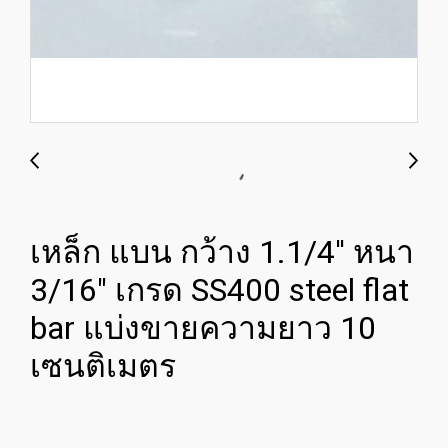
เหล็ก แบน กว้าง 1.1/4'' หนา
3/16" เกรด SS400 steel flat
bar แบ่งขายความยาว 10
เซนติเมตร