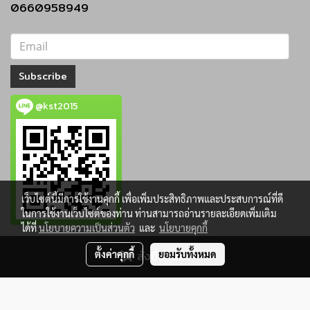
0660958949
Subscribe
@kst2015
เว็บไซต์นี้มีการใช้งานคุกกี้ เพื่อเพิ่มประสิทธิภาพและประสบการณ์ที่ดี
ในการใช้งานเว็บไซต์ของท่าน ท่านสามารถอ่านรายละเอียดเพิ่มเติม
ได้ที่
นโยบายความเป็นส่วนตัว
และ
นโยบายคุกกี้
ตั้งค่าคุกกี้
สั่งซื้อสินค้า
ยอมรับทั้งหมด
Copy right by บริษัท โคราชค้าเหล็ก จำกัด
ผู้เข้าชมวันนี้
451
Powered by
MakeWebEasy.com