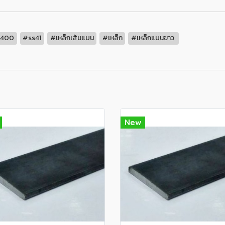
s400
#ss41
#เหล็กเส้นแบน
#เหล็ก
#เหล็กแบนขาว
New