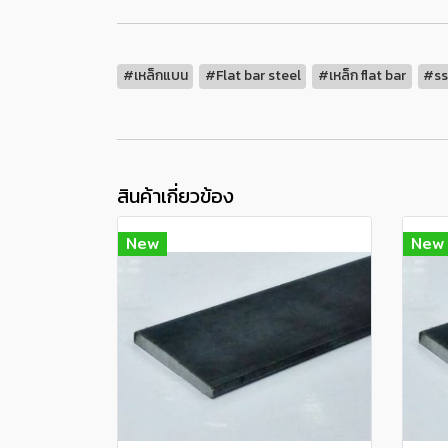
#เหล็กแบน
#Flat bar steel
#เหล็ก flat bar
#s
สินค้าเกี่ยวข้อง
New
New