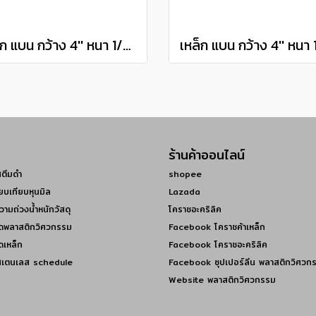
เหล็ก แบน กว้าง 4'' หนา 1/4" เกรด SS400 steel flat bar แบ่งขายความยาว 10 เซนติเมตร
ร้านค้าออนไลน์
สตีมดำ
shopee
ยบเทียบหุนมิล
Lazada
วามถ่วงน้ำหนักวัสดุ
โคราชอะคริลิค
ดพลาสติกวิศวกรรม
Facebook โคราชค้าเหล็ก
ดเหล็ก
Facebook โคราชอะคริลิค
สเตนเลส schedule
Facebook ซุปเปอร์ลีน พลาสติกวิศวก
Website พลาสติกวิศวกรรม