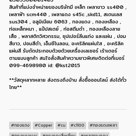
สินค้าที่แบ่งจำหน่ายของบริษัทมี เหล็ก เพลาขาว ss400 ,
เพลาฟ้า scm440 , เพลาแดง s45c ,skd11, สเตนเลส
sus304 , อลูมิเนียม 6063 , ทองแดง , ทองเหลือง ,
ท่อเหล็กหนา , แป๊ปสเตย์ , ท่อสตีมดำ , ทองเหลืองลาย
เสือ , พลาสติกวิศวกรรม, ซุปเปอร์ลีนแท่ง และแผ่น , ปอม
สีขาว, ปอมสีดำ, เอ็มซีไนลอน, อะคริลิคแผ่นใส , อะคริลิค
แผ่นสี รับตัดประกอบด้วยด้วยเครื่องเลเซอร์ เร้าเตอร์
ตามแบบลูกค้า สนใจสั่งสินค้าความยาวพิเศษติดต่อที่เบอร์
099-4698980 id: @kst2015
**วัสดุหลากหลาย ส่งตรงถึงบ้าน สั่งซื้อออนไลน์ ส่งได้ทั่ว
ไทย**
#ทองแดง
#Copper
#cu
#c1100
#ทองแดงเพลา
#ทองแดงแบน
#ทองแดงสี่เหลี่ยม
#เพลาทองแดง