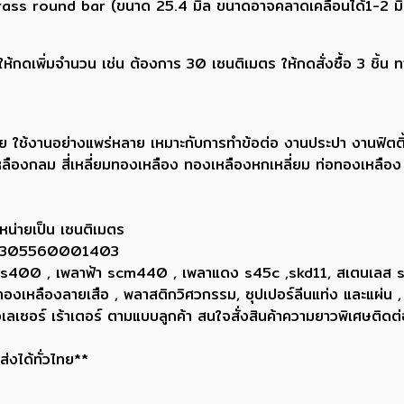
s round bar (ขนาด 25.4 มิล ขนาดอาจคลาดเคลื่อนได้1-2 มิลค่
กดเพิ่มจำนวน เช่น ต้องการ 30 เซนติเมตร ให้กดสั่งซื้อ 3 ชิ้น 
ย ใช้งานอย่างแพร่หลาย เหมาะกับการทำข้อต่อ งานประปา งานฟิตติ
ลืองกลม สี่เหลี่ยมทองเหลือง ทองเหลืองหกเหลี่ยม ท่อทองเหลือ
หน่ายเป็น เซนติเมตร
ยน 0305560001403
ขาว ss400 , เพลาฟ้า scm440 , เพลาแดง s45c ,skd11, สเตนเลส
, ทองเหลืองลายเสือ , พลาสติกวิศวกรรม, ซุปเปอร์ลีนแท่ง และแผ่น ,
่องเลเซอร์ เร้าเตอร์ ตามแบบลูกค้า สนใจสั่งสินค้าความยาวพิเศษ
่งได้ทั่วไทย**