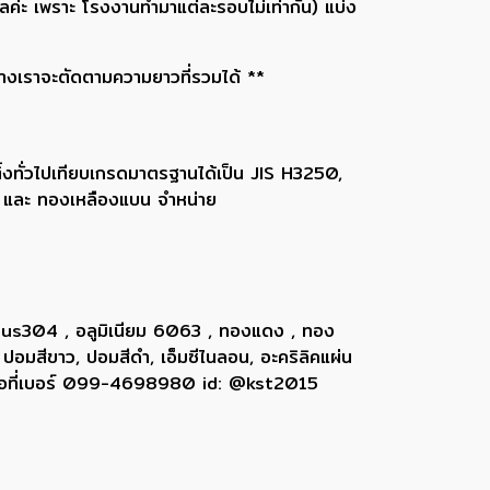
ะ เพราะ โรงงานทำมาแต่ละรอบไม่เท่ากัน) แบ่ง
ทางเราจะตัดตามความยาวที่รวมได้ **
้งทั่วไปเทียบเกรดมาตรฐานได้เป็น JIS H3250,
ง และ ทองเหลืองแบน จำหน่าย
 sus304 , อลูมิเนียม 6063 , ทองแดง , ทอง
 ปอมสีขาว, ปอมสีดำ, เอ็มซีไนลอน, อะคริลิคแผ่น
ติดต่อที่เบอร์ 099-4698980 id: @kst2015