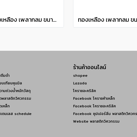
ทองเหลือง เพลากลม ขนาด 9/16" เกรด C3604 brass round bar แบ่งขายความยาว 10 เซนติเมตร
ร้านค้าออนไลน์
สตีมดำ
shopee
ยบเทียบหุนมิล
Lazada
วามถ่วงน้ำหนักวัสดุ
โคราชอะคริลิค
ดพลาสติกวิศวกรรม
Facebook โคราชค้าเหล็ก
ดเหล็ก
Facebook โคราชอะคริลิค
สเตนเลส schedule
Facebook ซุปเปอร์ลีน พลาสติกวิศวก
Website พลาสติกวิศวกรรม