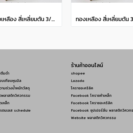
ทองเหลือง สี่เหลี่ยมตัน 3/4" Brass Square Bar แบ่งขายความยาว 10 เซนติเมตร
ร้านค้าออนไลน์
สตีมดำ
shopee
ยบเทียบหุนมิล
Lazada
วามถ่วงน้ำหนักวัสดุ
โคราชอะคริลิค
ดพลาสติกวิศวกรรม
Facebook โคราชค้าเหล็ก
ดเหล็ก
Facebook โคราชอะคริลิค
สเตนเลส schedule
Facebook ซุปเปอร์ลีน พลาสติกวิศวก
Website พลาสติกวิศวกรรม