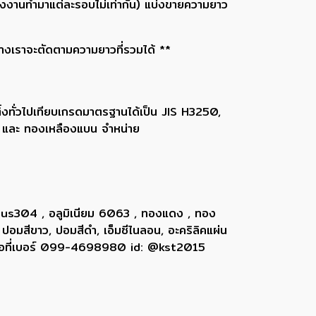
รงงานทำมาแต่ละรอบไม่เท่ากัน) แบ่งขายความยาว
ทางเราจะตัดตามความยาวที่รวมได้ **
้งทั่วไปเทียบเกรดมาตรฐานได้เป็น JIS H3250,
ง และ ทองเหลืองแบน จำหน่าย
 sus304 , อลูมิเนียม 6063 , ทองแดง , ทอง
 ปอมสีขาว, ปอมสีดำ, เอ็มซีไนลอน, อะคริลิคแผ่น
ติดต่อที่เบอร์ 099-4698980 id: @kst2015