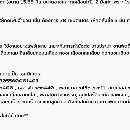
ar (ขนาด 15.88 มิล ขนาดอาจคลาดเคลื่อนได้1-2 มิลค่ะ เพราะ โ
กดเพิ่มจำนวน เช่น ต้องการ 30 เซนติเมตร ให้กดสั่งซื้อ 3 ชิ้น 
ย ใช้งานอย่างแพร่หลาย เหมาะกับการทำข้อต่อ งานประปา งานฟิตติ
ลืองกลม สี่เหลี่ยมทองเหลือง ทองเหลืองหกเหลี่ยม ท่อทองเหลือ
หน่ายเป็น เซนติเมตร
ยน 0305560001403
ขาว ss400 , เพลาฟ้า scm440 , เพลาแดง s45c ,skd11, สเตนเลส
, ทองเหลืองลายเสือ , พลาสติกวิศวกรรม, ซุปเปอร์ลีนแท่ง และแผ่น ,
่องเลเซอร์ เร้าเตอร์ ตามแบบลูกค้า สนใจสั่งสินค้าความยาวพิเศษ
่งได้ทั่วไทย**