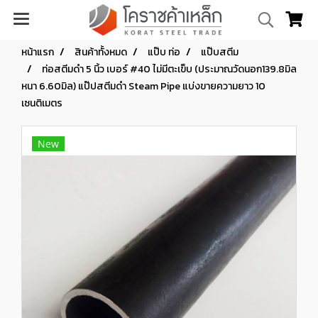
หน้าแรก
สินค้าทั้งหมด
แป๊บ ท่อ
แป๊บสตีม
ท่อสตีมดำ 5 นิ้ว เบอร์ #40 ไม่มีตะเข็บ (ประมาณวัดนอก139.8มิล
หนา 6.60มิล) แป๊ปสตีมดำ Steam Pipe แบ่งขายความยาว 10
เซนติเมตร
New