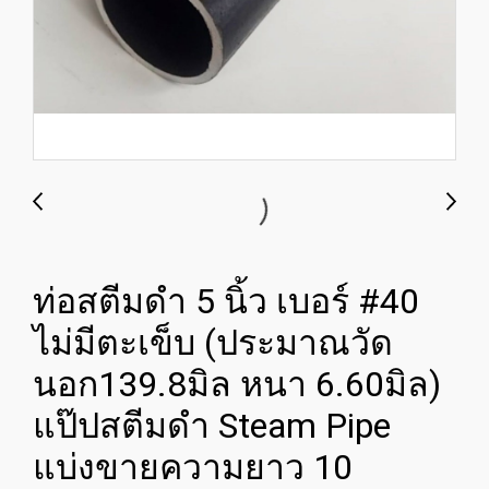
ท่อสตีมดำ 5 นิ้ว เบอร์ #40
ไม่มีตะเข็บ (ประมาณวัด
นอก139.8มิล หนา 6.60มิล)
แป๊ปสตีมดำ Steam Pipe
แบ่งขายความยาว 10