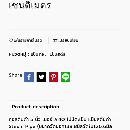
เซนติเมตร
เพิ่มรายการโปรด
เปรียบเทียบ
หมวดหมู่ :
,
แป๊บ ท่อ
แป๊บสตีม
Share
Product description
ท่อสตีมดำ 5 นิ้ว เบอร์ #40 ไม่มีตะเข็บ แป๊ปสตีมดำ
Steam Pipe (ขนาดวัดนอก139.8มิลวัดใน126.6มิล