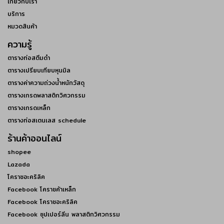
เกี่ยวกับเรา
บริการ
หมวดสินค้า
ความรู้
ตารางท่อสตีมดำ
ตารางเปรียบเทียบหุนมิล
ตารางค่าความถ่วงน้ำหนักวัสดุ
ตารางเกรดพลาสติกวิศวกรรม
ตารางเกรดเหล็ก
ตารางท่อสเตนเลส schedule
ร้านค้าออนไลน์
shopee
Lazada
โคราชอะคริลิค
Facebook โคราชค้าเหล็ก
Facebook โคราชอะคริลิค
Facebook ซุปเปอร์ลีน พลาสติกวิศวกรรม