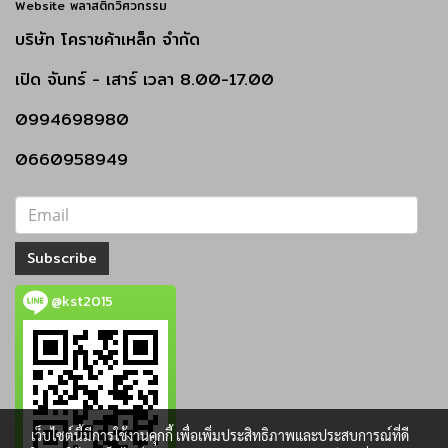
Website พลาสติกวิศวกรรม
บริษัท โคราชค้าเหล็ก จำกัด
เปิด
จันทร์ - เสาร์
เวลา 8.00-17.00
0994698980
0660958949
Subscribe
@kst2015
เว็บไซต์นี้มีการใช้งานคุกกี้ เพื่อเพิ่มประสิทธิภาพและประสบการณ์ที่ดี