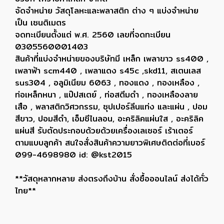
จัดจำหน่าย วัสดุโลหะและพลาสติก ต่าง ๆ แบ่งจำหน่าย
เป็น เซนติเมตร
จดทะเบียนตั้งแต่ พ.ศ. 2560 เลขที่จดทะเบียน
0305560001403
สินค้าที่แบ่งจำหน่ายของบริษัทมี เหล็ก เพลาขาว ss400 ,
เพลาฟ้า scm440 , เพลาแดง s45c ,skd11, สเตนเลส
sus304 , อลูมิเนียม 6063 , ทองแดง , ทองเหลือง ,
ท่อเหล็กหนา , แป๊ปสเตย์ , ท่อสตีมดำ , ทองเหลืองลาย
เสือ , พลาสติกวิศวกรรม, ซุปเปอร์ลีนแท่ง และแผ่น , ปอม
สีขาว, ปอมสีดำ, เอ็มซีไนลอน, อะคริลิคแผ่นใส , อะคริลิค
แผ่นสี รับตัดประกอบด้วยด้วยเครื่องเลเซอร์ เร้าเตอร์
ตามแบบลูกค้า สนใจสั่งสินค้าความยาวพิเศษติดต่อที่เบอร์
099-4698980 id: @kst2015
**วัสดุหลากหลาย ส่งตรงถึงบ้าน สั่งซื้อออนไลน์ ส่งได้ทั่ว
ไทย**