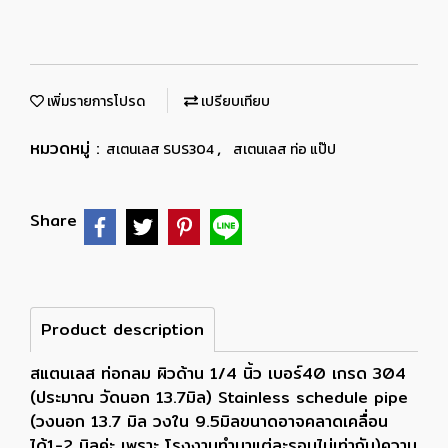
เพิ่มรายการโปรด
เปรียบเทียบ
หมวดหมู่ :
,
สเตนเลส SUS304
สเตนเลส ท่อ แป๊ป
Share
Product description
สแตนเลส ท่อกลม ผิวด้าน 1/4 นิ้ว เบอร์40 เกรด 304
(ประมาณ วัดนอก 13.7มิล) Stainless schedule pipe
(วงนอก 13.7 มิล วงใน 9.5มิลขนาดอาจคลาดเคลื่อน
ได้1-2 มิลค่ะ เพราะ โรงงานทำมาแต่ละรอบไม่เท่ากัน)ความ