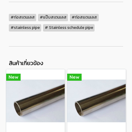
#ท่อสเตนเลส
#แป๊บสเตนเลส
#ท่อสแตนเลส
#stainless pipe
# Stainless schedule pipe
สินค้าเกี่ยวข้อง
New
New