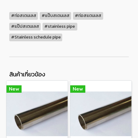
#ท่อสเตนเลส
#แป๊บสเตนเลส
#ท่อสแตนเลส
#แป๊ปสเตนเลส
#stainless pipe
#Stainless schedule pipe
สินค้าเกี่ยวข้อง
New
New