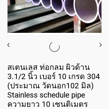
สเตนเลส ท่อกลม ผิวด้าน
3.1/2 นิ้ว เบอร์ 10 เกรด 304
(ประมาณ วัดนอก102 มิล)
Stainless schedule pipe
ความยาว 10 เซนติเมตร