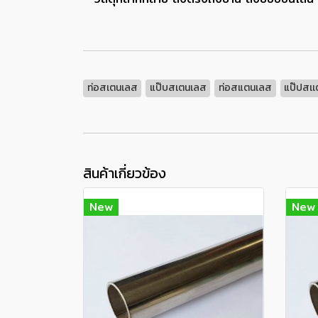
ท่อสเตนเลส
แป๊บสเตนเลส
ท่อสแตนเลส
แป๊ปสเ
สินค้าเกี่ยวข้อง
New
New