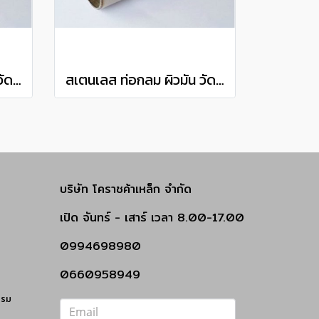
สเตนเลส ท่อกลม ผิวมัน วัดนอก 7/8 นิ้ว หนา 1.5 มิล เกรด 304 (ประมาณ 22.4 มิล) Stainless pipe ความยาว 10 เซนติเมตร
สเตนเลส ท่อกลม ผิวมัน วัดนอก 5/8 นิ้ว หนา 1.2 มิล เกรด 304 (ประมาณ 16.1 มิล) Stainless pipe ความยาว 10 เซนติเมตร
บริษัท โคราชค้าเหล็ก จำกัด
เปิด
จันทร์ - เสาร์
เวลา 8.00-17.00
0994698980
0660958949
รรม