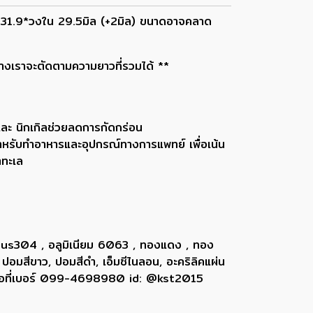
ก 31.9*วงใน 29.5มิล (+2มิล) ขนาดอาจคลาด
ทางเราจะตัดตามความยาวที่รวมได้ **
และ นิกเกิลช่วยลดการกัดกร่อน
ำหรับทำอาหารและอุปกรณ์ทางการแพทย์ เพื่อเน้น
ำทะเล
 sus304 , อลูมิเนียม 6063 , ทองแดง , ทอง
 ปอมสีขาว, ปอมสีดำ, เอ็มซีไนลอน, อะคริลิคแผ่น
ติดต่อที่เบอร์ 099-4698980 id: @kst2015