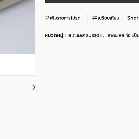
Shar
เพิ่มรายการโปรด
เปรียบเทียบ
หมวดหมู่ :
,
สเตนเลส SUS304
สเตนเลส ท่อ แป๊