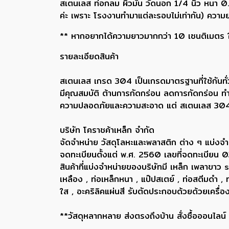
สเตนเลส ท่อกลม ผิวมัน วัดนอก 1/4 นิ้ว หนา 0
ค่ะ เพราะ โรงงานทำมาแต่ละรอบไม่เท่ากัน) ควา
** หากอยากได้ความยาวมากกว่า 10 เซนติเมตร ให้
รายละเอียดสินค้า
สเตนเลส เกรด 304 เป็นเกรดมาตรฐานที่ใช้กันทั่
มีคุณสมบัติ ต้านการกัดกร่อน ลดการกัดกร่อน ท
ความปลอดภัยและความสะอาด แต่ สเตนเลส 304 มีข
บริษัท โคราชค้าเหล็ก จำกัด
จัดจำหน่าย วัสดุโลหะและพลาสติก ต่าง ๆ แบ่งจำ
จดทะเบียนตั้งแต่ พ.ศ. 2560 เลขที่จดทะเบี
สินค้าที่แบ่งจำหน่ายของบริษัทมี เหล็ก เพลา
เหลือง , ท่อเหล็กหนา , แป๊ปสเตย์ , ท่อสตีมดำ 
ใส , อะคริลิคแผ่นสี รับตัดประกอบด้วยด้วยเครื
**วัสดุหลากหลาย ส่งตรงถึงบ้าน สั่งซื้อออนไลน์ ส