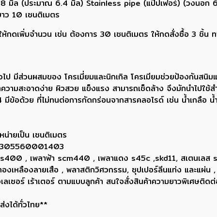
.8 มิล (ประมาณ 6.4 มิล) Stainless pipe (แป๊ปเฟอร์) (วงนอก 
มยาว 10 เซนติเมตร
กดเพิ่มจำนวน เช่น ต้องการ 30 เซนติเมตร ให้กดสั่งซื้อ 3 ชิ้น 
วไป มีส่วนผสมของ โครเมี่ยมและนิกเกิล โครเมียมช่วยป้องกันสนิม
ำความสะอาดง่าย ผิวสวย แข็งแรง สามารถเช็ดล้าง จึงมักนำไปใช้ส
้อด้วย ที่ไม่ทนต่อการกัดกร่อนจากสารคลอไรด์ เช่น น้ำเกลือ น้
หน่ายเป็น เซนติเมตร
ยน 0305560001403
ขาว ss400 , เพลาฟ้า scm440 , เพลาแดง s45c ,skd11, สเตนเลส
, ทองเหลืองลายเสือ , พลาสติกวิศวกรรม, ซุปเปอร์ลีนแท่ง และแผ่น ,
่องเลเซอร์ เร้าเตอร์ ตามแบบลูกค้า สนใจสั่งสินค้าความยาวพิเศษ
่งได้ทั่วไทย**