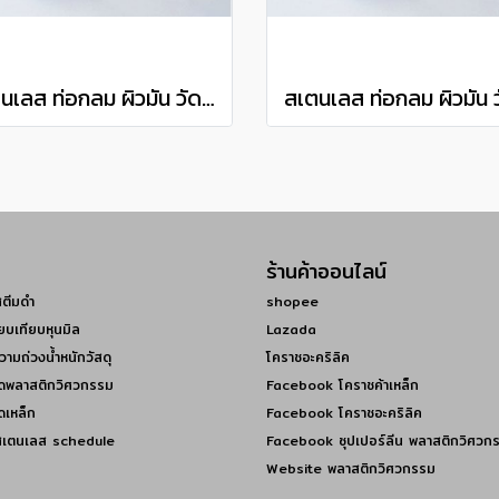
สเตนเลส ท่อกลม ผิวมัน วัดนอก 7/8 นิ้ว หนา 1.5 มิล เกรด 304 (ประมาณ 22.4 มิล) Stainless pipe ความยาว 10 เซนติเมตร
ร้านค้าออนไลน์
สตีมดำ
shopee
ยบเทียบหุนมิล
Lazada
วามถ่วงน้ำหนักวัสดุ
โคราชอะคริลิค
ดพลาสติกวิศวกรรม
Facebook โคราชค้าเหล็ก
ดเหล็ก
Facebook โคราชอะคริลิค
สเตนเลส schedule
Facebook ซุปเปอร์ลีน พลาสติกวิศวก
Website พลาสติกวิศวกรรม