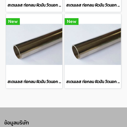
สเตนเลส ท่อกลม ผิวมัน วัดนอก 7/8 นิ้ว หนา 1.5 มิล เกรด 304 (ประมาณ 22.4 มิล) Stainless pipe ความยาว 10 เซนติเมตร
สเตนเลส ท่อกลม ผิวมัน วัดนอก 5/8 นิ้ว หนา 1.2 มิล เกรด 304 (ประมาณ 16.1 มิล) Stainless pipe ความยาว 10 เซนติเมตร
New
New
สเตนเลส ท่อกลม ผิวมัน วัดนอก 5/8 นิ้ว หนา 2 มิล เกรด 304 (ประมาณ 15.8 มิล) Stainless pipe ความยาว 10 เซนติเมตร
สเตนเลส ท่อกลม ผิวมัน วัดนอก 5/8 นิ้ว หนา 1.5 มิล เกรด 304 (ประมาณ16 มิล) Stainless pipe ความยาว 10 เซนติเมตร
ข้อมูลบริษัท