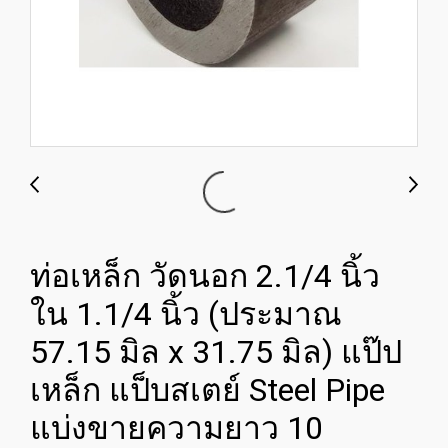
ท่อเหล็ก วัดนอก 2.1/4 นิ้ว
ใน 1.1/4 นิ้ว (ประมาณ
57.15 มิล x 31.75 มิล) แป๊ป
เหล็ก แป็บสเตย์ Steel Pipe
แบ่งขายความยาว 10