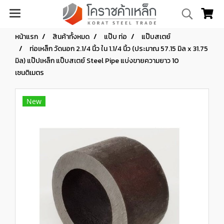
หน้าแรก
สินค้าทั้งหมด
แป๊บ ท่อ
แป๊บสเตย์
ท่อเหล็ก วัดนอก 2.1/4 นิ้ว ใน 1.1/4 นิ้ว (ประมาณ 57.15 มิล x 31.75
มิล) แป๊ปเหล็ก แป็บสเตย์ Steel Pipe แบ่งขายความยาว 10
เซนติเมตร
New