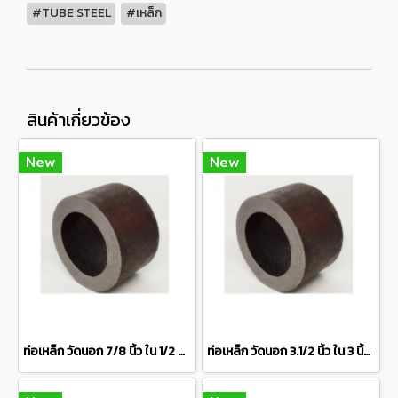
#TUBE STEEL
#เหล็ก
สินค้าเกี่ยวข้อง
New
New
ท่อเหล็ก วัดนอก 7/8 นิ้ว ใน 1/2 นิ้ว (ประมาณ 22.22 มิล x 12.7 มิล) แป๊ปเหล็ก แป็บสเตย์ Steel Pipe แบ่งขายความยาว 10 เซนติเมตร
ท่อเหล็ก วัดนอก 3.1/2 นิ้ว ใน 3 นิ้ว (ประมาณ 88.9 มิล x 76.2 มิล) แป๊ปเหล็ก แป็บสเตย์ Steel Pipe แบ่งขายความยาว 10 เซนติเมตร