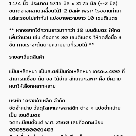
1.1/4 นิ้ว ประมาณ 57.15 มิล x 31.75 มิล (+-2 มิล)
ขนาดอาจคลาดเคลื่อนได้1-2 มิลค่ะ เพราะ โรงงานทำมา
แต่ละรอบไม่เท่ากัน) แบ่งขายความยาว 10 เซนติเมตร
** หากอยากได้ความยาวมากกว่า 10 เซนติเมตร ให้กด
เพิ่มจำนวน เช่น ต้องการ 30 เซนติเมตร ให้กดสั่งซื้อ 3
ชิ้น ทางเราจะตัดตามความยาวที่รวมได้ **
รายละเอียดสินค้า
แป็บเหล็กหนา แป็บสเตย์เป็นท่อเหล็กหนา เกรดss400 ที่
สามารถเชื่อม ดัด งอ ได้ง่าย ลักษณะเฉพาะ คือ มีความ
หนาให้เลือกหลากหลาย
บริษัท โคราชค้าเหล็ก จำกัด
จัดจำหน่าย วัสดุโลหะและพลาสติก ต่าง ๆ แบ่งจำหน่าย
เป็น เซนติเมตร
จดทะเบียนตั้งแต่ พ.ศ. 2560 เลขที่จดทะเบียน
0305560001403