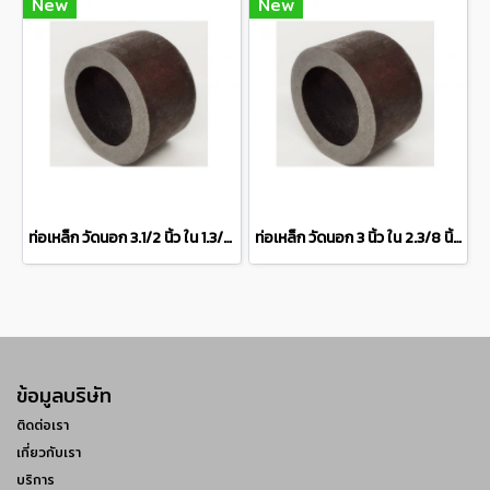
New
New
ท่อเหล็ก วัดนอก 3.1/2 นิ้ว ใน 1.3/4 นิ้ว (ประมาณ 88.9 มิล x 44.45 มิล) แป๊ปเหล็ก แป็บสเตย์ Steel Pipe แบ่งขายความยาว 10 เซนติเมตร
ท่อเหล็ก วัดนอก 3 นิ้ว ใน 2.3/8 นิ้ว (ประมาณ 76.2 มิล x 61 มิล) แป๊ปเหล็ก แป็บสเตย์ Steel Pipe แบ่งขายความยาว 10 เซนติเมตร
ข้อมูลบริษัท
ติดต่อเรา
เกี่ยวกับเรา
บริการ