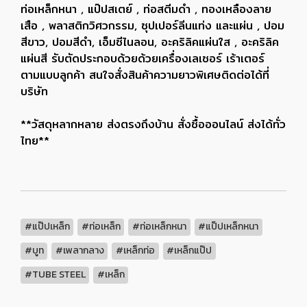
ท่อเหล็กหนา , แป๊ปสเตย์ , ท่อสตีมดำ , ทองเหลืองลาย
เสือ , พลาสติกวิศวกรรม, ซุปเปอร์ลีนแท่ง และแผ่น , ปอม
สีขาว, ปอมสีดำ, เอ็มซีไนลอน, อะคริลิคแผ่นใส , อะคริลิค
แผ่นสี รับตัดประกอบด้วยด้วยเครื่องเลเซอร์ เร้าเตอร์
ตามแบบลูกค้า สนใจสั่งสินค้าความยาวพิเศษติดต่อได้ที่
บริษัท
**วัสดุหลากหลาย ส่งตรงถึงบ้าน สั่งซื้อออนไลน์ ส่งได้ทั่ว
ไทย**
#แป๊ปเหล็ก
#ท่อเหล็ก
#ท่อเหล็กหนา
#แป็ปเหล็กหนา
#บูท
#เพลากลาง
#เหล็กท่อ
#เหล็กแป๊ป
#TUBE STEEL
#เหล็ก