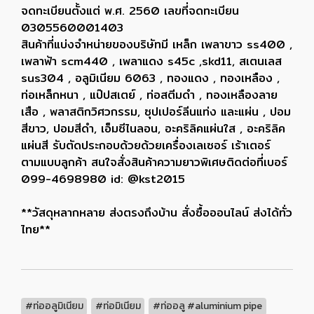
จดทะเบียนตั้งแต่ พ.ศ. 2560 เลขที่จดทะเบียน
0305560001403
สินค้าที่แบ่งจำหน่ายของบริษัทมี เหล็ก เพลาขาว ss400 ,
เพลาฟ้า scm440 , เพลาแดง s45c ,skd11, สเตนเลส
sus304 , อลูมิเนียม 6063 , ทองแดง , ทองเหลือง ,
ท่อเหล็กหนา , แป๊ปสเตย์ , ท่อสตีมดำ , ทองเหลืองลาย
เสือ , พลาสติกวิศวกรรม, ซุปเปอร์ลีนแท่ง และแผ่น , ปอม
สีขาว, ปอมสีดำ, เอ็มซีไนลอน, อะคริลิคแผ่นใส , อะคริลิค
แผ่นสี รับตัดประกอบด้วยด้วยเครื่องเลเซอร์ เร้าเตอร์
ตามแบบลูกค้า สนใจสั่งสินค้าความยาวพิเศษติดต่อที่เบอร์
099-4698980 id: @kst2015
**วัสดุหลากหลาย ส่งตรงถึงบ้าน สั่งซื้อออนไลน์ ส่งได้ทั่ว
ไทย**
#ท่ออลูมิเนียม
#ท่อมิเนียม
#ท่ออลู #aluminium pipe