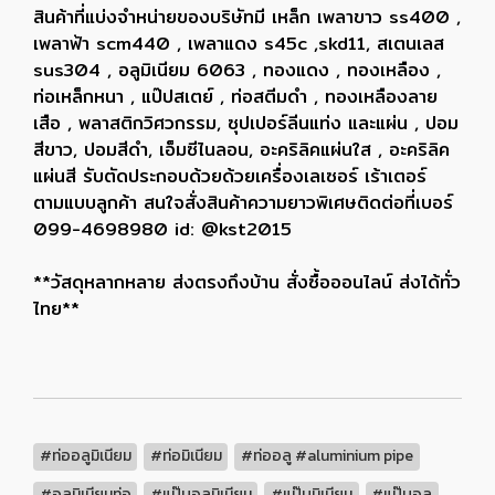
สินค้าที่แบ่งจำหน่ายของบริษัทมี เหล็ก เพลาขาว ss400 ,
เพลาฟ้า scm440 , เพลาแดง s45c ,skd11, สเตนเลส
sus304 , อลูมิเนียม 6063 , ทองแดง , ทองเหลือง ,
ท่อเหล็กหนา , แป๊ปสเตย์ , ท่อสตีมดำ , ทองเหลืองลาย
เสือ , พลาสติกวิศวกรรม, ซุปเปอร์ลีนแท่ง และแผ่น , ปอม
สีขาว, ปอมสีดำ, เอ็มซีไนลอน, อะคริลิคแผ่นใส , อะคริลิค
แผ่นสี รับตัดประกอบด้วยด้วยเครื่องเลเซอร์ เร้าเตอร์
ตามแบบลูกค้า สนใจสั่งสินค้าความยาวพิเศษติดต่อที่เบอร์
099-4698980 id: @kst2015
**วัสดุหลากหลาย ส่งตรงถึงบ้าน สั่งซื้อออนไลน์ ส่งได้ทั่ว
ไทย**
#ท่ออลูมิเนียม
#ท่อมิเนียม
#ท่ออลู #aluminium pipe
#อลูมิเนียมท่อ
#แป๊บอลูมิเนียม
#แป๊บมิเนียม
#แป๊บอลู