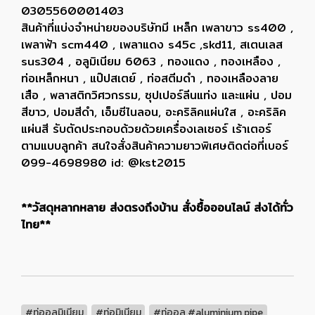
0305560001403
สินค้าที่แบ่งจำหน่ายของบริษัทมี เหล็ก เพลาขาว ss400 ,
เพลาฟ้า scm440 , เพลาแดง s45c ,skd11, สเตนเลส
sus304 , อลูมิเนียม 6063 , ทองแดง , ทองเหลือง ,
ท่อเหล็กหนา , แป๊ปสเตย์ , ท่อสตีมดำ , ทองเหลืองลาย
เสือ , พลาสติกวิศวกรรม, ซุปเปอร์ลีนแท่ง และแผ่น , ปอม
สีขาว, ปอมสีดำ, เอ็มซีไนลอน, อะคริลิคแผ่นใส , อะคริลิค
แผ่นสี รับตัดประกอบด้วยด้วยเครื่องเลเซอร์ เร้าเตอร์
ตามแบบลูกค้า สนใจสั่งสินค้าความยาวพิเศษติดต่อที่เบอร์
099-4698980 id: @kst2015
**วัสดุหลากหลาย ส่งตรงถึงบ้าน สั่งซื้อออนไลน์ ส่งได้ทั่ว
ไทย**
#ท่ออลูมิเนียม
#ท่อมิเนียม
#ท่ออลู #aluminium pipe