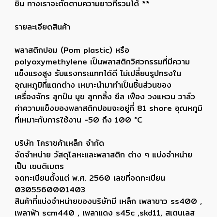
ชิ้น ทางเราจะตัดตามความยาวที่รวมได้ **
รายละเอียดสินค้า
พลาสติกปอม (Pom plastic) หรือ
polyoxymethylene เป็นพลาสติกวิศวกรรมที่มีความ
แข็งแรงสูง รับแรงกระแทกได้ดี ไม่เปลี่ยนรูปทรงใน
อุณหภูมิที่แตกต่าง เหมาะนำมาทำเป็นชิ้นส่วนของ
เครื่องจักร ลูกปืน บูช ลูกกลิ้ง ซีล เฟือง วงแหวน วาล์ว
ค่าความแข็งของพลาสติกปอมจะอยู่ที่ 81 shore อุณหภูมิ
ที่เหมาะกับการใช้งาน -50 ถึง 100 °C
บริษัท โคราชค้าเหล็ก จำกัด
จัดจำหน่าย วัสดุโลหะและพลาสติก ต่าง ๆ แบ่งจำหน่าย
เป็น เซนติเมตร
จดทะเบียนตั้งแต่ พ.ศ. 2560 เลขที่จดทะเบียน
0305560001403
สินค้าที่แบ่งจำหน่ายของบริษัทมี เหล็ก เพลาขาว ss400 ,
เพลาฟ้า scm440 , เพลาแดง s45c ,skd11, สเตนเลส