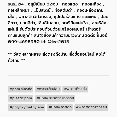
sus304 , อลูมิเนียม 6063 , ทองแดง , ทองเหลือง ,
ท่อเหล็กหนา , แป๊ปสเตย์ , ท่อสตีมดำ , ทองเหลืองลาย
เสือ , พลาสติกวิศวกรรม, ซุปเปอร์ลีนแท่ง และแผ่น , ปอม
สีขาว, ปอมสีดำ, เอ็มซีไนลอน, อะคริลิคแผ่นใส , อะคริลิค
แผ่นสี รับตัดประกอบด้วยด้วยเครื่องเลเซอร์ เร้าเตอร์
ตามแบบลูกค้า สนใจสั่งสินค้าความยาวพิเศษติดต่อที่เบอร์
099-4698980 id: @kst2015
** วัสดุหลากหลาย ส่งตรงถึงบ้าน สั่งซื้อออนไลน์ ส่งได้
ทั่วไทย **
#pom plastic
#พลาสติกปอม
#พลาสติกแท่ง
#plastic pom
#ปอมพลาสติกวิศวกรรม
#polyoxymethylene
#ปอมพลาสติก
#พลาสติกวิศวกรรม