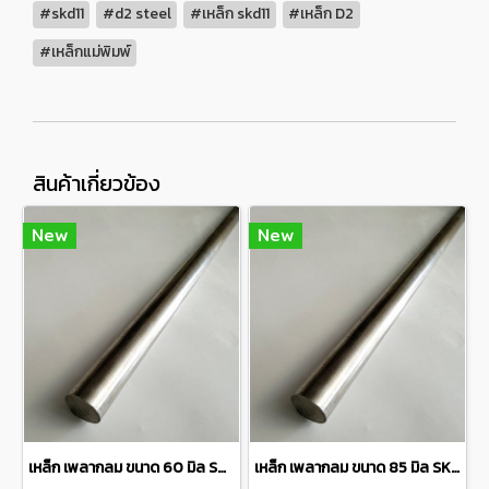
#skd11
#d2 steel
#เหล็ก skd11
#เหล็ก D2
#เหล็กแม่พิมพ์
สินค้าเกี่ยวข้อง
New
New
เหล็ก เพลากลม ขนาด 60 มิล SKD11 steel round bar แบ่งขายความยาว 10 เซนติเมตร
เหล็ก เพลากลม ขนาด 85 มิล SKD11 steel round bar แบ่งขายที่ ความยาว 10 เซนติเมตร