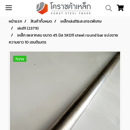
หน้าแรก
สินค้าทั้งหมด
เหล็กskd11และเกรดพิเศษ
skd11 (2379)
เหล็ก เพลากลม ขนาด 45 มิล SKD11 steel round bar แบ่งขาย
ความยาว 10 เซนติเมตร
New