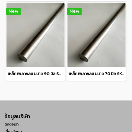
New
New
เหล็ก เพลากลม ขนาด 90 มิล SKD11 steel round bar แบ่งขายความยาว 10 เซนติเมตร
เหล็ก เพลากลม ขนาด 70 มิล SKD11 steel round bar แบ่งขายที่ ความยาว 10 เซนติเมตร
ข้อมูลบริษัท
ติดต่อเรา
เกี่ยวกับเรา