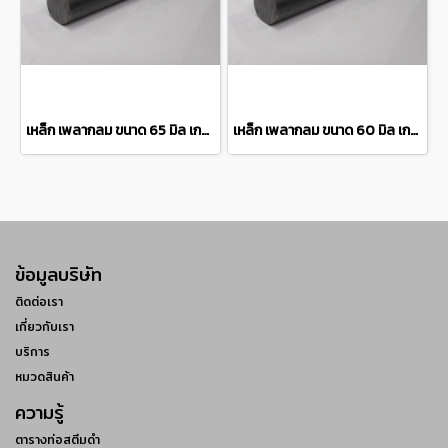
เหล็ก เพลากลม ขนาด 65 มิล เกรด SS400 Steel round bar แบ่งขายที่ ความยาว 10 เซนติเมตร
เหล็ก เพลากลม ขนาด 60 มิล เกรด SS400 Steel round bar แบ่งขายที่ ความยาว 10 เซนติเมตร
ข้อมูลบริษัท
ติดต่อเรา
เกี่ยวกับเรา
บริการ
หมวดสินค้า
ความรู้
ตารางท่อสตีมดำ