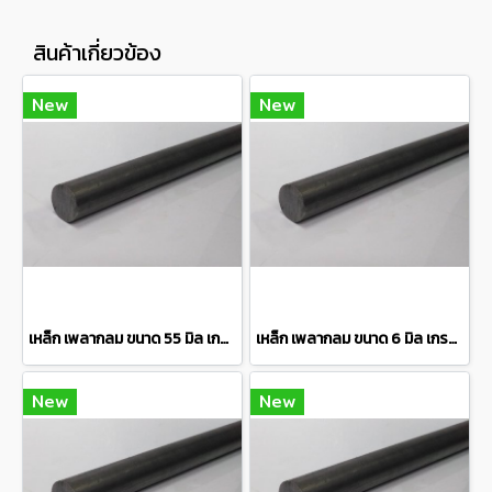
สินค้าเกี่ยวข้อง
New
New
เหล็ก เพลากลม ขนาด 55 มิล เกรด SS400 Steel round bar แบ่งขายที่ ความยาว 10 เซนติเมตร
เหล็ก เพลากลม ขนาด 6 มิล เกรด SS400 Steel round bar แบ่งขายที่ ความยาว 10 เซนติเมตร
New
New