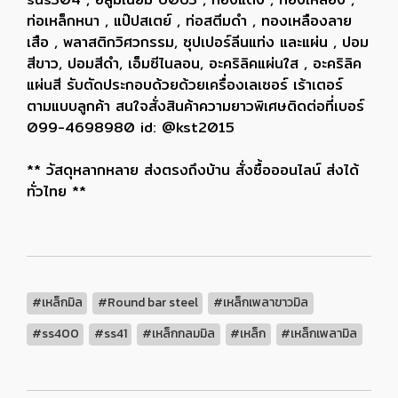
ท่อเหล็กหนา , แป๊ปสเตย์ , ท่อสตีมดำ , ทองเหลืองลาย
เสือ , พลาสติกวิศวกรรม, ซุปเปอร์ลีนแท่ง และแผ่น , ปอม
สีขาว, ปอมสีดำ, เอ็มซีไนลอน, อะคริลิคแผ่นใส , อะคริลิค
แผ่นสี รับตัดประกอบด้วยด้วยเครื่องเลเซอร์ เร้าเตอร์
ตามแบบลูกค้า สนใจสั่งสินค้าความยาวพิเศษติดต่อที่เบอร์
099-4698980 id: @kst2015
** วัสดุหลากหลาย ส่งตรงถึงบ้าน สั่งซื้อออนไลน์ ส่งได้
ทั่วไทย **
#เหล็กมิล
#Round bar steel
#เหล็กเพลาขาวมิล
#ss400
#ss41
#เหล็กกลมมิล
#เหล็ก
#เหล็กเพลามิล