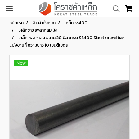
หน้าแรก
สินค้าทั้งหมด
เหล็ก ss400
เหล็กขาว เพลากลม มิล
เหล็ก เพลากลม ขนาด 30 มิล เกรด SS400 Steel round bar
แบ่งขายที่ ความยาว 10 เซนติเมตร
New