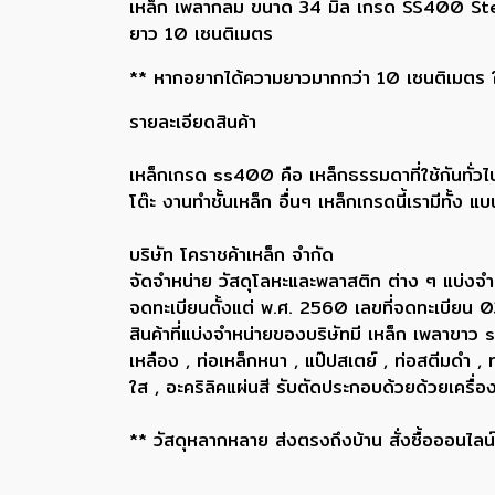
เหล็ก เพลากลม ขนาด 34 มิล เกรด SS400 Steel
ยาว 10 เซนติเมตร
** หากอยากได้ความยาวมากกว่า 10 เซนติเมตร ให้
รายละเอียดสินค้า
เหล็กเกรด ss400 คือ เหล็กธรรมดาที่ใช้กันทั่วไ
โต๊ะ งานทำชั้นเหล็ก อื่นๆ เหล็กเกรดนี้เรามีทั้ง
บริษัท โคราชค้าเหล็ก จำกัด
จัดจำหน่าย วัสดุโลหะและพลาสติก ต่าง ๆ แบ่งจำ
จดทะเบียนตั้งแต่ พ.ศ. 2560 เลขที่จดทะเบี
สินค้าที่แบ่งจำหน่ายของบริษัทมี เหล็ก เพลา
เหลือง , ท่อเหล็กหนา , แป๊ปสเตย์ , ท่อสตีมดำ 
ใส , อะคริลิคแผ่นสี รับตัดประกอบด้วยด้วยเครื
** วัสดุหลากหลาย ส่งตรงถึงบ้าน สั่งซื้อออนไลน์ 