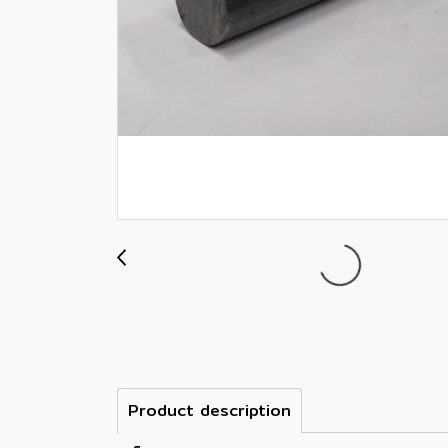
Product description