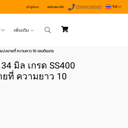
TH
0994698980
เข้าสู่ระบบ
สมัครสมาชิก
ง
เพิ่มเติม
บ่งขายที่ ความยาว 10 เซนติเมตร
34 มิล เกรด SS400
ขายที่ ความยาว 10