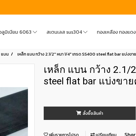
อลูมิเนียม 6063
สเตนเลส sus304
ทองเหลือง ทองแด
ว แบน
เหล็ก แบน กว้าง 2.1/2'' หนา 1/4" เกรด SS400 steel flat bar แบ่งข
เหล็ก แบน กว้าง 2.1/
steel flat bar แบ่งข
สั่งซื้อสินค้า
Shar
เพิ่มรายการโปรด
เปรียบเทียบ