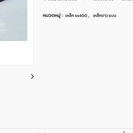
หมวดหมู่ :
,
เหล็ก ss400
เหล็กขาว แบน