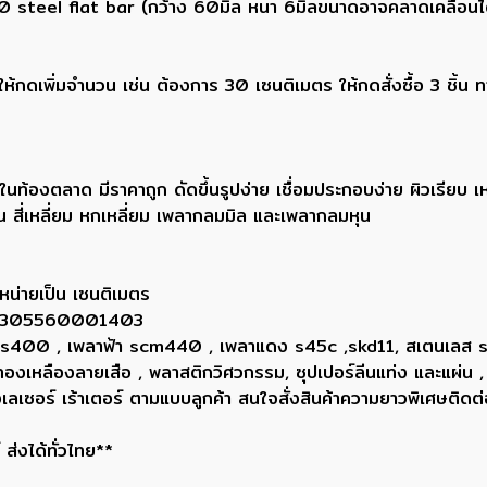
 steel flat bar (กว้าง 60มิล หนา 6มิลขนาดอาจคลาดเคลื่อนได้
กดเพิ่มจำนวน เช่น ต้องการ 30 เซนติเมตร ให้กดสั่งซื้อ 3 ชิ้น 
ในท้องตลาด มีราคาถูก ดัดขึ้นรูปง่าย เชื่อมประกอบง่าย ผิวเรียบ 
 แบน สี่เหลี่ยม หกเหลี่ยม เพลากลมมิล และเพลากลมหุน
หน่ายเป็น เซนติเมตร
ยน 0305560001403
ขาว ss400 , เพลาฟ้า scm440 , เพลาแดง s45c ,skd11, สเตนเลส
, ทองเหลืองลายเสือ , พลาสติกวิศวกรรม, ซุปเปอร์ลีนแท่ง และแผ่น ,
่องเลเซอร์ เร้าเตอร์ ตามแบบลูกค้า สนใจสั่งสินค้าความยาวพิเศษ
ส่งได้ทั่วไทย**