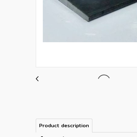
Product description