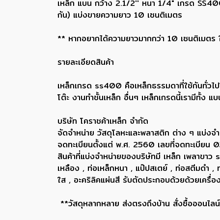
เหล็ก แบน กว้าง 2.1/2'' หนา 1/4" เกรด SS400
กัน) แบ่งขายความยาว 10 เซนติเมตร
** หากอยากได้ความยาวมากกว่า 10 เซนติเมตร ให้
รายละเอียดสินค้า
เหล็กเกรด ss400 คือเหล็กธรรมดาที่ใช้กันทั่วไป
โต๊ะ งานทำชั้นเหล็ก อื่นๆ เหล็กเกรดนี้เรามีทั้ง
บริษัท โคราชค้าเหล็ก จำกัด
จัดจำหน่าย วัสดุโลหะและพลาสติก ต่าง ๆ แบ่งจำ
จดทะเบียนตั้งแต่ พ.ศ. 2560 เลขที่จดทะเบี
สินค้าที่แบ่งจำหน่ายของบริษัทมี เหล็ก เพลา
เหลือง , ท่อเหล็กหนา , แป๊ปสเตย์ , ท่อสตีมดำ 
ใส , อะคริลิคแผ่นสี รับตัดประกอบด้วยด้วยเครื
**วัสดุหลากหลาย ส่งตรงถึงบ้าน สั่งซื้อออนไลน์ 