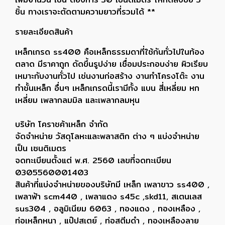
ชิ้น ทางเราจะตัดตามความยาวที่รวมได้ **
รายละเอียดสินค้า
เหล็กเกรด ss400 คือเหล็กธรรมดาที่ใช้กันทั่วไปในท้อง
ตลาด มีราคาถูก ดัดขึ้นรูปง่าย เชื่อมประกอบง่าย ผิวเรียบ
เหมาะกับงานทั่วไป เช่นงานก่อสร้าง งานทำโครงโต๊ะ งาน
ทำชั้นเหล็ก อื่นๆ เหล็กเกรดนี้เรามีทั้ง แบน สี่เหลี่ยม หก
เหลี่ยม เพลากลมมิล และเพลากลมหุน
บริษัท โคราชค้าเหล็ก จำกัด
จัดจำหน่าย วัสดุโลหะและพลาสติก ต่าง ๆ แบ่งจำหน่าย
เป็น เซนติเมตร
จดทะเบียนตั้งแต่ พ.ศ. 2560 เลขที่จดทะเบียน
0305560001403
สินค้าที่แบ่งจำหน่ายของบริษัทมี เหล็ก เพลาขาว ss400 ,
เพลาฟ้า scm440 , เพลาแดง s45c ,skd11, สเตนเลส
sus304 , อลูมิเนียม 6063 , ทองแดง , ทองเหลือง ,
ท่อเหล็กหนา , แป๊ปสเตย์ , ท่อสตีมดำ , ทองเหลืองลาย