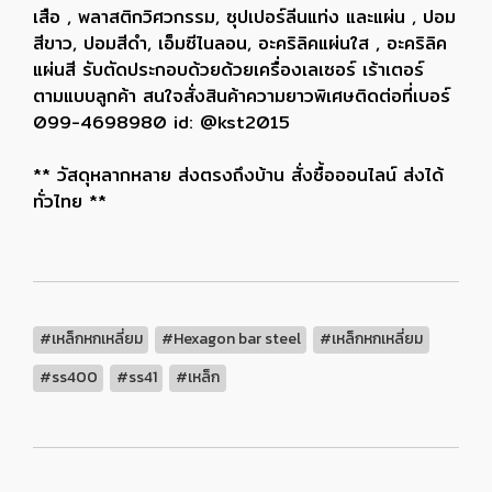
เสือ , พลาสติกวิศวกรรม, ซุปเปอร์ลีนแท่ง และแผ่น , ปอม
สีขาว, ปอมสีดำ, เอ็มซีไนลอน, อะคริลิคแผ่นใส , อะคริลิค
แผ่นสี รับตัดประกอบด้วยด้วยเครื่องเลเซอร์ เร้าเตอร์
ตามแบบลูกค้า สนใจสั่งสินค้าความยาวพิเศษติดต่อที่เบอร์
099-4698980 id: @kst2015
** วัสดุหลากหลาย ส่งตรงถึงบ้าน สั่งซื้อออนไลน์ ส่งได้
ทั่วไทย **
#เหล็กหกเหลี่ยม
#Hexagon bar steel
#เหล็กหกเหลี่ยม
#ss400
#ss41
#เหล็ก