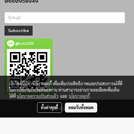
0660958949
Subscribe
@kst2015
เว็บไซต์นี้มีการใช้งานคุกกี้ เพื่อเพิ่มประสิทธิภาพและประสบการณ์ที่ดี
ในการใช้งานเว็บไซต์ของท่าน ท่านสามารถอ่านรายละเอียดเพิ่มเติม
ได้ที่
นโยบายความเป็นส่วนตัว
และ
นโยบายคุกกี้
ตั้งค่าคุกกี้
สั่งซื้อสินค้า
ยอมรับทั้งหมด
Copy right by บริษัท โคราชค้าเหล็ก จำกัด
ผู้เข้าชมวันนี้
73
Powered by
MakeWebEasy.com