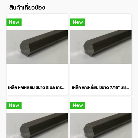
สินค้าเกี่ยวข้อง
New
New
เหล็ก หกเหลี่ยม ขนาด 8 มิล เกรด ss400 Hexagon steel bar แบ่งขายความยาว 10 เซนติเมตร
เหล็ก หกเหลี่ยม ขนาด 7/16" เกรด ss400 Hexagon steel bar แบ่งขายความยาว 10 เซนติเมตร
New
New