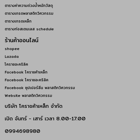
ตารางค่าความถ่วงน้ำหนักวัสดุ
ตารางเกรดพลาสติกวิศวกรรม
ตารางเกรดเหล็ก
ตารางท่อสเตนเลส schedule
ร้านค้าออนไลน์
shopee
Lazada
โคราชอะคริลิค
Facebook โคราชค้าเหล็ก
Facebook โคราชอะคริลิค
Facebook ซุปเปอร์ลีน พลาสติกวิศวกรรม
Website พลาสติกวิศวกรรม
บริษัท โคราชค้าเหล็ก จำกัด
เปิด
จันทร์ - เสาร์
เวลา 8.00-17.00
0994698980