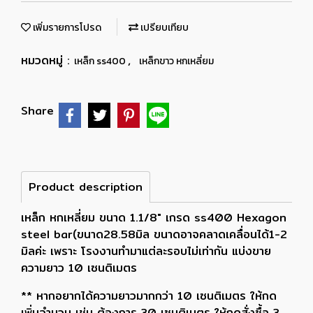
เพิ่มรายการโปรด
เปรียบเทียบ
หมวดหมู่ :
,
เหล็ก ss400
เหล็กขาว หกเหลี่ยม
Share
Product description
เหล็ก หกเหลี่ยม ขนาด 1.1/8" เกรด ss400 Hexagon
steel bar(ขนาด28.58มิล ขนาดอาจคลาดเคลื่อนได้1-2
มิลค่ะ เพราะ โรงงานทำมาแต่ละรอบไม่เท่ากัน แบ่งขาย
ความยาว 10 เซนติเมตร
** หากอยากได้ความยาวมากกว่า 10 เซนติเมตร ให้กด
เพิ่มจำนวน เช่น ต้องการ 30 เซนติเมตร ให้กดสั่งซื้อ 3