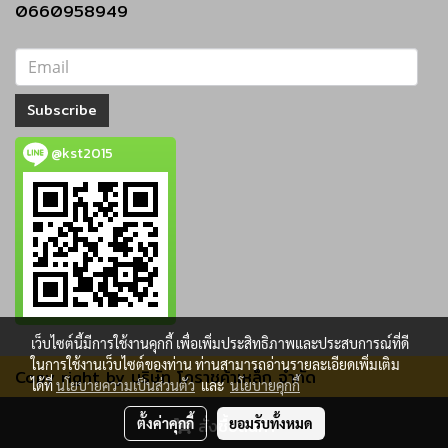
0660958949
Subscribe
@kst2015
เว็บไซต์นี้มีการใช้งานคุกกี้ เพื่อเพิ่มประสิทธิภาพและประสบการณ์ที่ดี
ในการใช้งานเว็บไซต์ของท่าน ท่านสามารถอ่านรายละเอียดเพิ่มเติม
Copy right by บริษัท โคราชค้าเหล็ก จำกัด
ได้ที่
นโยบายความเป็นส่วนตัว
และ
นโยบายคุกกี้
ผู้เข้าชมวันนี้
882
ตั้งค่าคุกกี้
สั่งซื้อสินค้า
ยอมรับทั้งหมด
Powered by
MakeWebEasy.com