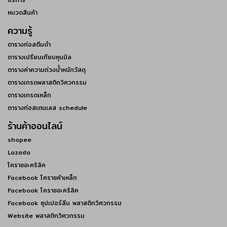
หมวดสินค้า
ความรู้
ตารางท่อสตีมดำ
ตารางเปรียบเทียบหุนมิล
ตารางค่าความถ่วงน้ำหนักวัสดุ
ตารางเกรดพลาสติกวิศวกรรม
ตารางเกรดเหล็ก
ตารางท่อสเตนเลส schedule
ร้านค้าออนไลน์
shopee
Lazada
โคราชอะคริลิค
Facebook โคราชค้าเหล็ก
Facebook โคราชอะคริลิค
Facebook ซุปเปอร์ลีน พลาสติกวิศวกรรม
Website พลาสติกวิศวกรรม