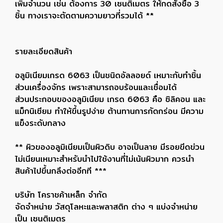
เพิ่มจำนวน เช่น ต้องการ 30 เซนติเมตร ให้กดสั่งซื้อ 3
ชิ้น ทางเราจะตัดตามความยาวที่รวมได้ **
รายละเอียดสินค้า
อลูมิเนียมเกรด 6063 เป็นชนิดอัลลอยด์ เหมาะกับทำชิ้น
ส่วนเครื่องจักร เพราะสามารถอบร้อนและเชื่อมได้
ส่วนประกอบของอลูมิเนียม เกรด 6063 คือ ซิลิคอน และ
แม็กนิเซียม ทำให้ขึ้นรูปง่าย ต้านทานการกัดกร่อน มีความ
แข็งระดับกลาง
** ผิวของอลูมิเนียมเป็นผิวดิบ อาจเป็นลาย มีรอยขีดข่วน
ไม่เนียนเหมาะสำหรับนำไปใช้งานที่ไม่เน้นผิวมาก ควรนำ
สินค้าไปขึ้นกลึงต่ออีกที ***
บริษัท โคราชค้าเหล็ก จำกัด
จัดจำหน่าย วัสดุโลหะและพลาสติก ต่าง ๆ แบ่งจำหน่าย
เป็น เซนติเมตร