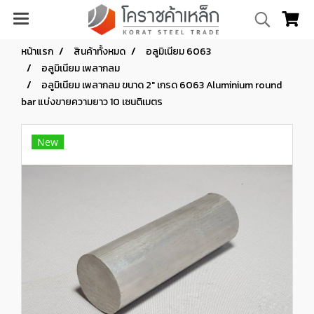
หน้าแรก
สินค้าทั้งหมด
อลูมิเนียม 6063
อลูมิเนียม เพลากลม
อลูมิเนียม เพลากลม ขนาด 2" เกรด 6063 Aluminium round
bar แบ่งขายความยาว 10 เซนติเมตร
New