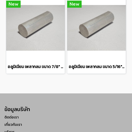
New
New
อลูมิเนียม เพลากลม ขนาด 7/8" เกรด 6063 Aluminium round barแบ่งขายความยาว 10 เซนติเมตร
อลูมิเนียม เพลากลม ขนาด 5/16" เกรด 6063 Aluminium round bar แบ่งขายความยาว 10 เซนติเมตร
ข้อมูลบริษัท
ติดต่อเรา
เกี่ยวกับเรา
บริการ