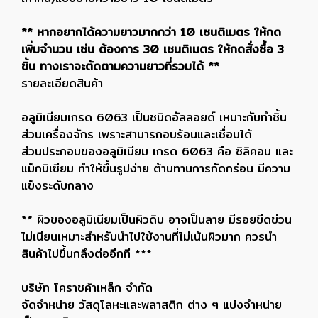
** หากอยากได้ความยาวมากกว่า 10 เซนติเมตร ให้กด
เพิ่มจำนวน เช่น ต้องการ 30 เซนติเมตร ให้กดสั่งซื้อ 3
ชิ้น ทางเราจะตัดตามความยาวที่รวมได้ **
รายละเอียดสินค้า
อลูมิเนียมเกรด 6063 เป็นชนิดอัลลอยด์ เหมาะกับทำชิ้น
ส่วนเครื่องจักร เพราะสามารถอบร้อนและเชื่อมได้
ส่วนประกอบของอลูมิเนียม เกรด 6063 คือ ซิลิคอน และ
แม็กนิเซียม ทำให้ขึ้นรูปง่าย ต้านทานการกัดกร่อน มีความ
แข็งระดับกลาง
** ผิวของอลูมิเนียมเป็นผิวดิบ อาจเป็นลาย มีรอยขีดข่วน
ไม่เนียนเหมาะสำหรับนำไปใช้งานที่ไม่เน้นผิวมาก ควรนำ
สินค้าไปขึ้นกลึงต่ออีกที ***
บริษัท โคราชค้าเหล็ก จำกัด
จัดจำหน่าย วัสดุโลหะและพลาสติก ต่าง ๆ แบ่งจำหน่าย