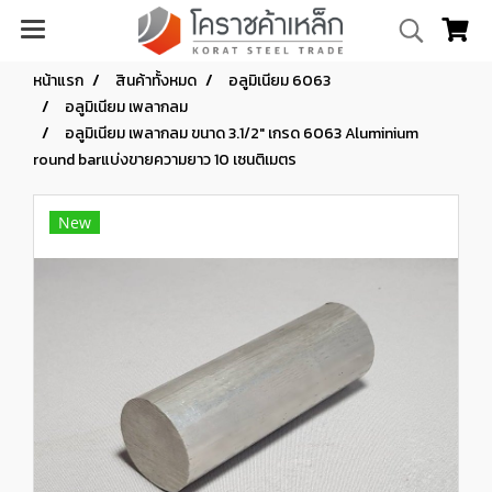
หน้าแรก
สินค้าทั้งหมด
อลูมิเนียม 6063
อลูมิเนียม เพลากลม
อลูมิเนียม เพลากลม ขนาด 3.1/2" เกรด 6063 Aluminium
round barแบ่งขายความยาว 10 เซนติเมตร
New