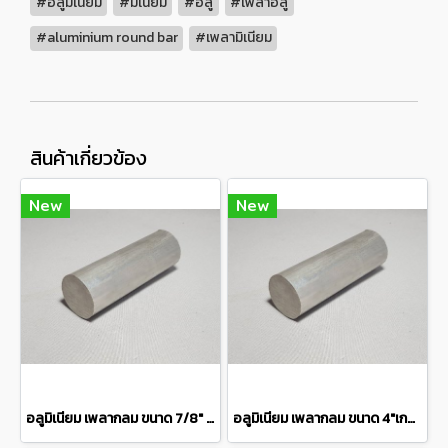
#อลูมิเนียม
#มิเนียม
#อลู
#เพลาอลู
#aluminium round bar
#เพลามิเนียม
สินค้าเกี่ยวข้อง
New
New
อลูมิเนียม เพลากลม ขนาด 7/8" เกรด 6063 Aluminium round barแบ่งขายความยาว 10 เซนติเมตร
อลูมิเนียม เพลากลม ขนาด 4"เกรด 6063 Aluminium round bar แบ่งขายความยาว 10 เซนติเมตร