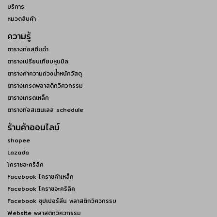
บริการ
หมวดสินค้า
ความรู้
ตารางท่อสตีมดำ
ตารางเปรียบเทียบหุนมิล
ตารางค่าความถ่วงน้ำหนักวัสดุ
ตารางเกรดพลาสติกวิศวกรรม
ตารางเกรดเหล็ก
ตารางท่อสเตนเลส schedule
ร้านค้าออนไลน์
shopee
Lazada
โคราชอะคริลิค
Facebook โคราชค้าเหล็ก
Facebook โคราชอะคริลิค
Facebook ซุปเปอร์ลีน พลาสติกวิศวกรรม
Website พลาสติกวิศวกรรม