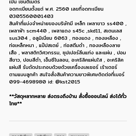
เป็น เซนติเมตร
จดทะเบียนตั้งแต่ พ.ศ. 2560 เลขที่จดทะเบียน
0305560001403
สินค้าที่แบ่งจำหน่ายของบริษัทมี เหล็ก เพลาขาว ss400 ,
เพลาฟ้า scm440 , เพลาแดง s45c ,skd11, สเตนเลส
sus304 , อลูมิเนียม 6063 , ทองแดง , ทองเหลือง ,
ท่อเหล็กหนา , แป๊ปสเตย์ , ท่อสตีมดำ , ทองเหลืองลาย
เสือ , พลาสติกวิศวกรรม, ซุปเปอร์ลีนแท่ง และแผ่น , ปอม
สีขาว, ปอมสีดำ, เอ็มซีไนลอน, อะคริลิคแผ่นใส , อะคริลิค
แผ่นสี รับตัดประกอบด้วยด้วยเครื่องเลเซอร์ เร้าเตอร์
ตามแบบลูกค้า สนใจสั่งสินค้าความยาวพิเศษติดต่อที่เบอร์
099-4698980 id: @kst2015
**วัสดุหลากหลาย ส่งตรงถึงบ้าน สั่งซื้อออนไลน์ ส่งได้ทั่ว
ไทย**