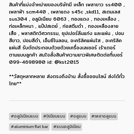
สินค้าที่แบ่งจำหน่ายของบริษัทมี เหล็ก เพลาขาว ss400 ,
เพลาฟ้า scm440 , เพลาแดง s45c ,skd11, สเตนเลส
sus304 , อลูมิเนียม 6063 , ทองแดง , ทองเหลือง ,
ท่อเหล็กหนา , แป๊ปสเตย์ , ท่อสตีมดำ , ทองเหลืองลาย
เสือ , พลาสติกวิศวกรรม, ซุปเปอร์ลีนแท่ง และแผ่น , ปอม
สีขาว, ปอมสีดำ, เอ็มซีไนลอน, อะคริลิคแผ่นใส , อะคริลิค
แผ่นสี รับตัดประกอบด้วยด้วยเครื่องเลเซอร์ เร้าเตอร์
ตามแบบลูกค้า สนใจสั่งสินค้าความยาวพิเศษติดต่อที่เบอร์
099-4698980 id: @kst2015
**วัสดุหลากหลาย ส่งตรงถึงบ้าน สั่งซื้อออนไลน์ ส่งได้ทั่ว
ไทย**
#อลูมิเนียมแบน
#มิเนียมแบน
#อลูแบน
#เพลาอลูแบน
#aluminium flat bar
#แบนอลูมิเนียม