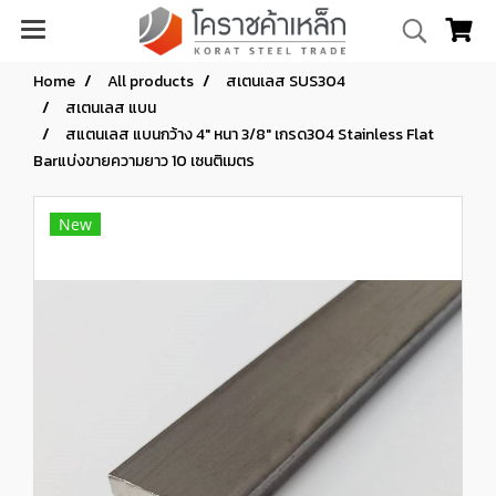
Home
All products
สเตนเลส SUS304
สเตนเลส แบน
สแตนเลส แบนกว้าง 4" หนา 3/8" เกรด304 Stainless Flat
Barแบ่งขายความยาว 10 เซนติเมตร
New