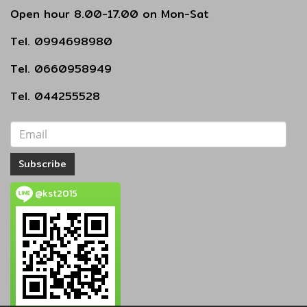
Open hour 8.00-17.00 on Mon-Sat
Tel. 0994698980
Tel. 0660958949
Tel. 044255528
Subscribe
@kst2015