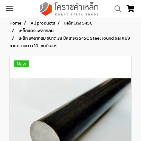
Home
All products
เหล็กแดง S45C
เหล็กแดง เพลากลม
เหล็ก เพลากลม ขนาด 38 มิลเกรด S45C Steel round bar แบ่ง
ขายความยาว 10 เซนติเมตร
New