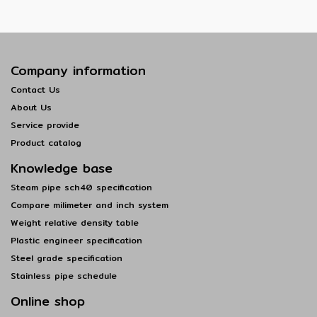
Company information
Contact Us
About Us
Service provide
Product catalog
Knowledge base
Steam pipe sch40 specification
Compare milimeter and inch system
Weight relative density table
Plastic engineer specification
Steel grade specification
Stainless pipe schedule
Online shop