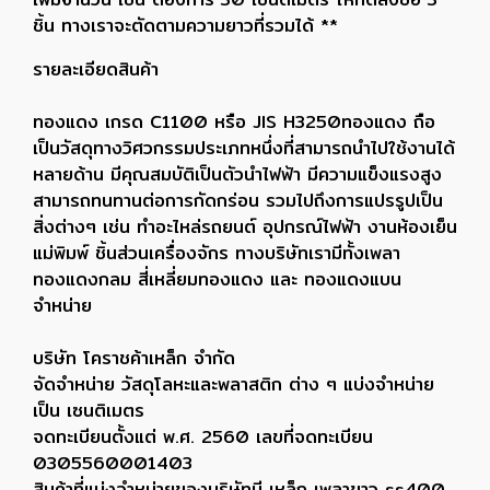
ชิ้น ทางเราจะตัดตามความยาวที่รวมได้ **
รายละเอียดสินค้า
ทองแดง เกรด C1100 หรือ JIS H3250ทองแดง ถือ
เป็นวัสดุทางวิศวกรรมประเภทหนึ่งที่สามารถนำไปใช้งานได้
หลายด้าน มีคุณสมบัติเป็นตัวนำไฟฟ้า มีความแข็งแรงสูง
สามารถทนทานต่อการกัดกร่อน รวมไปถึงการแปรรูปเป็น
สิ่งต่างๆ เช่น ทำอะไหล่รถยนต์ อุปกรณ์ไฟฟ้า งานห้องเย็น
แม่พิมพ์ ชิ้นส่วนเครื่องจักร ทางบริษัทเรามีทั้งเพลา
ทองแดงกลม สี่เหลี่ยมทองแดง และ ทองแดงแบน
จำหน่าย
บริษัท โคราชค้าเหล็ก จำกัด
จัดจำหน่าย วัสดุโลหะและพลาสติก ต่าง ๆ แบ่งจำหน่าย
เป็น เซนติเมตร
จดทะเบียนตั้งแต่ พ.ศ. 2560 เลขที่จดทะเบียน
0305560001403
สินค้าที่แบ่งจำหน่ายของบริษัทมี เหล็ก เพลาขาว ss400 ,