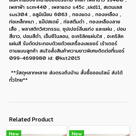
เพลาฟ้า scm440 , เพลาแดง s45c ,skd11, สเตนเลส
sus304 , อลูมิเนียม 6063 , ทองแดง , ทองเหลือง ,
ท่อเหล็กหนา , แป๊ปสเตย์ , ท่อสตีมดำ , ทองเหลืองลาย
เสือ , พลาสติกวิศวกรรม, ซุปเปอร์ลีนแท่ง และแผ่น , ปอม
สีขาว, ปอมสีดำ, เอ็มซีไนลอน, อะคริลิคแผ่นใส , อะคริลิค
แผ่นสี รับตัดประกอบด้วยด้วยเครื่องเลเซอร์ เร้าเตอร์
ตามแบบลูกค้า สนใจสั่งสินค้าความยาวพิเศษติดต่อที่เบอร์
099-4698980 id: @kst2015
**วัสดุหลากหลาย ส่งตรงถึงบ้าน สั่งซื้อออนไลน์ ส่งได้
ทั่วไทย**
Related Product
New
New