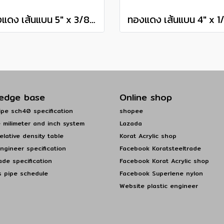
ทองแดง เส้นแบน 5" x 3/8" เกรด C1100 Copper Flat Bar แบ่งขายความยาว 10 เซนติเมตร
edge base
Online shop
pe sch40 specification
shopee
 milimeter and inch system
Lazada
elative density table
Korat Acrylic shop
engineer specification
Facebook Koratsteeltrade
ade specification
Facebook Korat Acrylic shop
s pipe schedule
Facebook Superlene nylon
Website plastic engineer