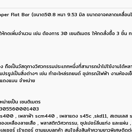
r Flat Bar (ขนาด50.8 หนา 9.53 มิล ขนาดอาจคลาดเคลื่อนได้1
กดเพิ่มจำนวน เช่น ต้องการ 30 เซนติเมตร ให้กดสั่งซื้อ 3 ชิ้น 
เป็นวัสดุทางวิศวกรรมประเภทหนึ่งที่สามารถนำไปใช้งานได้หลายด
ูปเป็นสิ่งต่างๆ เช่น ทำอะไหล่รถยนต์ อุปกรณ์ไฟฟ้า งานห้องเย็น แ
งแดงแบน จำหน่าย
หน่ายเป็น เซนติเมตร
ยน 0305560001403
ขาว ss400 , เพลาฟ้า scm440 , เพลาแดง s45c ,skd11, สเตนเลส
, ทองเหลืองลายเสือ , พลาสติกวิศวกรรม, ซุปเปอร์ลีนแท่ง และแผ่น ,
่องเลเซอร์ เร้าเตอร์ ตามแบบลูกค้า สนใจสั่งสินค้าความยาวพิเศษ