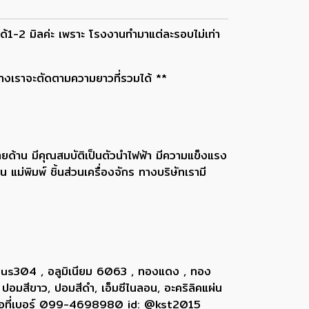
-2 มิลค่ะ เพราะ โรงงานทำมาแต่ละรอบไม่เท่า
ทางเราจะตัดตามความยาวที่รวมได้ **
้าน มีคุณสมบัติเป็นตัวนำไฟฟ้า มีความแข็งแรง
ม่พิมพ์ ชิ้นส่วนเครื่องจักร ทางบริษัทเรามี
 sus304 , อลูมิเนียม 6063 , ทองแดง , ทอง
 ปอมสีขาว, ปอมสีดำ, เอ็มซีไนลอน, อะคริลิคแผ่น
ติดต่อที่เบอร์ 099-4698980 id: @kst2015