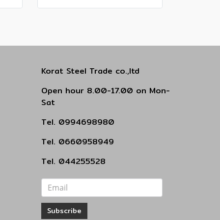
Korat Steel Trade co.,ltd
Open hour 8.00-17.00 on Mon-
Sat
Tel. 0994698980
Tel. 0660958949
Tel. 044255528
Subscribe