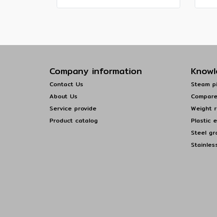
Company information
Knowl
Contact Us
Steam pi
About Us
Compare
Service provide
Weight r
Product catalog
Plastic 
Steel gr
Stainles