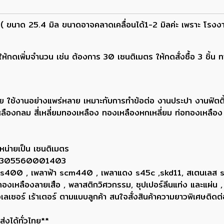
 ( ขนาด 25.4 มิล ขนาดอาจคลาดเคลื่อนได้1-2 มิลค่ะ เพราะ โรงง
กดเพิ่มจำนวน เช่น ต้องการ 30 เซนติเมตร ให้กดสั่งซื้อ 3 ชิ้น 
ย ใช้งานอย่างแพร่หลาย เหมาะกับการทำข้อต่อ งานประปา งานฟิตติ
ลืองกลม สี่เหลี่ยมทองเหลือง ทองเหลืองหกเหลี่ยม ท่อทองเหลือ
หน่ายเป็น เซนติเมตร
ยน 0305560001403
ขาว ss400 , เพลาฟ้า scm440 , เพลาแดง s45c ,skd11, สเตนเลส
, ทองเหลืองลายเสือ , พลาสติกวิศวกรรม, ซุปเปอร์ลีนแท่ง และแผ่น ,
่องเลเซอร์ เร้าเตอร์ ตามแบบลูกค้า สนใจสั่งสินค้าความยาวพิเศษ
่งได้ทั่วไทย**