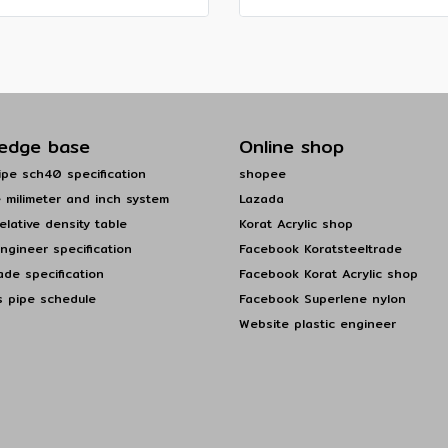
edge base
Online shop
pe sch40 specification
shopee
 milimeter and inch system
Lazada
elative density table
Korat Acrylic shop
engineer specification
Facebook Koratsteeltrade
ade specification
Facebook Korat Acrylic shop
s pipe schedule
Facebook Superlene nylon
Website plastic engineer