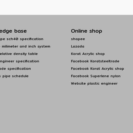
edge base
Online shop
pe sch40 specification
shopee
 milimeter and inch system
Lazada
elative density table
Korat Acrylic shop
engineer specification
Facebook Koratsteeltrade
ade specification
Facebook Korat Acrylic shop
s pipe schedule
Facebook Superlene nylon
Website plastic engineer