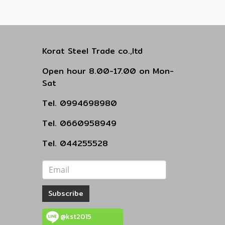
Korat Steel Trade co.,ltd
Open hour 8.00-17.00 on Mon-
Sat
Tel. 0994698980
Tel. 0660958949
Tel. 044255528
Subscribe
@kst2015