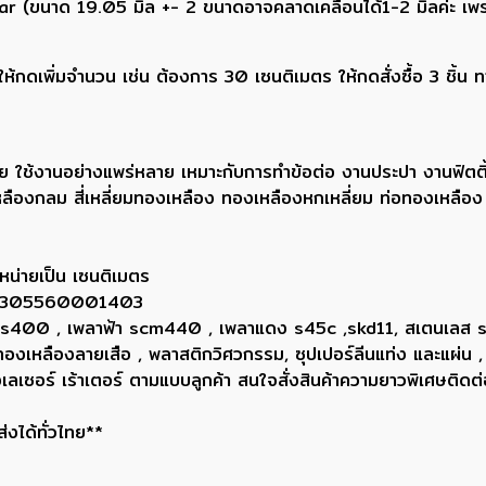
ar (ขนาด 19.05 มิล +- 2 ขนาดอาจคลาดเคลื่อนได้1-2 มิลค่ะ เพร
กดเพิ่มจำนวน เช่น ต้องการ 30 เซนติเมตร ให้กดสั่งซื้อ 3 ชิ้น 
ย ใช้งานอย่างแพร่หลาย เหมาะกับการทำข้อต่อ งานประปา งานฟิตติ
ลืองกลม สี่เหลี่ยมทองเหลือง ทองเหลืองหกเหลี่ยม ท่อทองเหลือ
หน่ายเป็น เซนติเมตร
ยน 0305560001403
ขาว ss400 , เพลาฟ้า scm440 , เพลาแดง s45c ,skd11, สเตนเลส
, ทองเหลืองลายเสือ , พลาสติกวิศวกรรม, ซุปเปอร์ลีนแท่ง และแผ่น ,
่องเลเซอร์ เร้าเตอร์ ตามแบบลูกค้า สนใจสั่งสินค้าความยาวพิเศษ
่งได้ทั่วไทย**