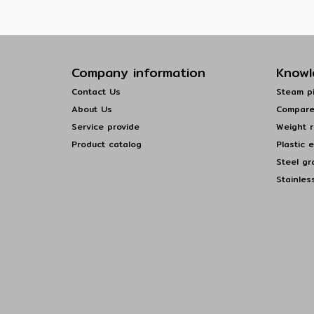
Company information
Knowl
Contact Us
Steam pi
About Us
Compare
Service provide
Weight r
Product catalog
Plastic 
Steel gr
Stainles