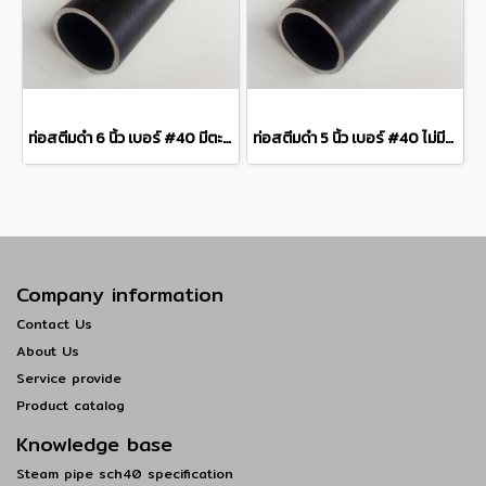
ท่อสตีมดำ 6 นิ้ว เบอร์ #40 มีตะเข็บ S (ประมาณวัดนอก165.2มิล หนา 7.1มิล) แป๊ปสตีมดำ Steam Pipe แบ่งขายความยาว 10 เซนติเมตร
ท่อสตีมดำ 5 นิ้ว เบอร์ #40 ไม่มีตะเข็บ (ประมาณวัดนอก139.8มิล หนา 6.60มิล) แป๊ปสตีมดำ Steam Pipe แบ่งขายความยาว 10 เซนติเมตร
Company information
Contact Us
About Us
Service provide
Product catalog
Knowledge base
Steam pipe sch40 specification