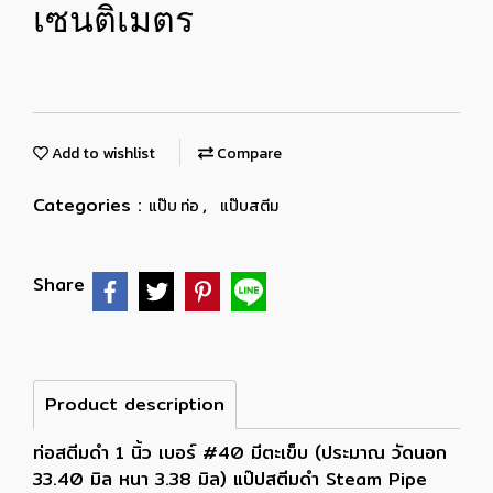
เซนติเมตร
Add to wishlist
Compare
Categories :
,
แป๊บ ท่อ
แป๊บสตีม
Share
Product description
ท่อสตีมดำ 1 นิ้ว เบอร์ #40 มีตะเข็บ (ประมาณ วัดนอก
33.40 มิล หนา 3.38 มิล) แป๊ปสตีมดำ Steam Pipe