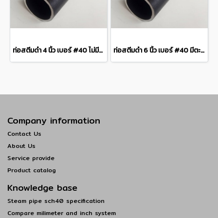
ท่อสตีมดำ 4 นิ้ว เบอร์ #40 ไม่มีตะเข็บ S แป๊ปสตีมดำ Steam Pipe (ประมาณ วัดนอก114.3 มิล หนา 6.02มิล+-2 มิล) แป๊ปสตีมดำ Steam Pipe แบ่งขายความยาว 10 เซนติเมตร
ท่อสตีมดำ 6 นิ้ว เบอร์ #40 มีตะเข็บ S (ประมาณวัดนอก165.2มิล หนา 7.1มิล) แป๊ปสตีมดำ Steam Pipe แบ่งขายความยาว 10 เซนติเมตร
Company information
Contact Us
About Us
Service provide
Product catalog
Knowledge base
Steam pipe sch40 specification
Compare milimeter and inch system