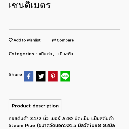
เซนติเมตร
Add to wishlist
Compare
Categories :
,
แป๊บ ท่อ
แป๊บสตีม
Share
Product description
ท่อสตีมดำ 3.1/2 นิ้ว เบอร์ #40 มีตะเข็บ แป๊ปสตีมดำ
Steam Pipe (ขนาดวัดนอก101.5 มิลวัดใน90.02มิล