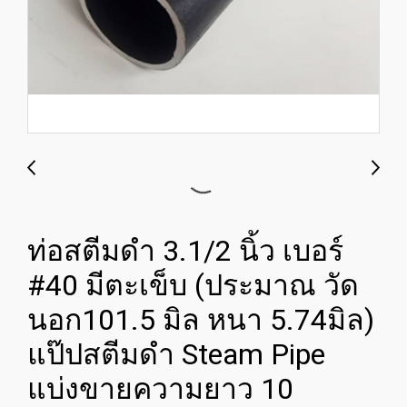
ท่อสตีมดำ 3.1/2 นิ้ว เบอร์
#40 มีตะเข็บ (ประมาณ วัด
นอก101.5 มิล หนา 5.74มิล)
แป๊ปสตีมดำ Steam Pipe
แบ่งขายความยาว 10