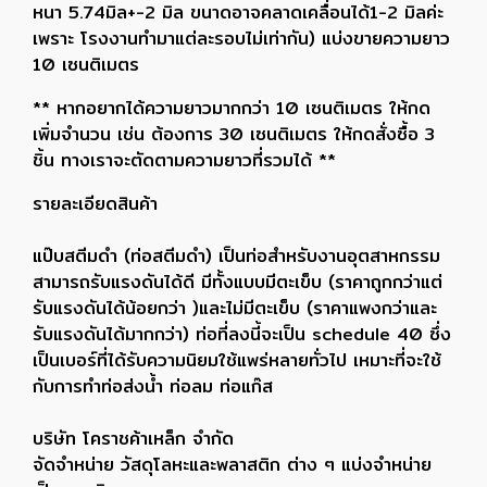
หนา 5.74มิล+-2 มิล ขนาดอาจคลาดเคลื่อนได้1-2 มิลค่ะ
เพราะ โรงงานทำมาแต่ละรอบไม่เท่ากัน) แบ่งขายความยาว
10 เซนติเมตร
** หากอยากได้ความยาวมากกว่า 10 เซนติเมตร ให้กด
เพิ่มจำนวน เช่น ต้องการ 30 เซนติเมตร ให้กดสั่งซื้อ 3
ชิ้น ทางเราจะตัดตามความยาวที่รวมได้ **
รายละเอียดสินค้า
แป๊บสตีมดำ (ท่อสตีมดำ) เป็นท่อสำหรับงานอุตสาหกรรม
สามารถรับแรงดันได้ดี มีทั้งแบบมีตะเข็บ (ราคาถูกกว่าแต่
รับแรงดันได้น้อยกว่า )และไม่มีตะเข็บ (ราคาแพงกว่าและ
รับแรงดันได้มากกว่า) ท่อที่ลงนี้จะเป็น schedule 40 ซึ่ง
เป็นเบอร์ที่ได้รับความนิยมใช้แพร่หลายทั่วไป เหมาะที่จะใช้
กับการทำท่อส่งน้ำ ท่อลม ท่อแก๊ส
บริษัท โคราชค้าเหล็ก จำกัด
จัดจำหน่าย วัสดุโลหะและพลาสติก ต่าง ๆ แบ่งจำหน่าย