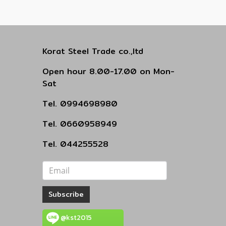
Korat Steel Trade co.,ltd
Open hour 8.00-17.00 on Mon-
Sat
Tel. 0994698980
Tel. 0660958949
Tel. 044255528
Subscribe
@kst2015