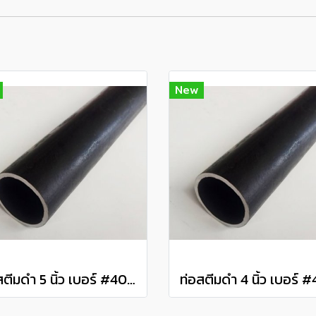
New
ท่อสตีมดำ 5 นิ้ว เบอร์ #40 ไม่มีตะเข็บ (ประมาณวัดนอก139.8มิล หนา 6.60มิล) แป๊ปสตีมดำ Steam Pipe แบ่งขายความยาว 10 เซนติเมตร