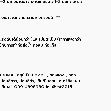
-2 มิล ขนาดอาจคลาดเคลื่อนได้1-2 มิลค่ะ เพราะ
ทางเราจะตัดตามความยาวที่รวมได้ **
แรงดันได้น้อยกว่า )และไม่มีตะเข็บ (ราคาแพงกว่า
ใช้กับการทำท่อส่งน้ำ ท่อลม ท่อแก๊ส
 sus304 , อลูมิเนียม 6063 , ทองแดง , ทอง
 ปอมสีขาว, ปอมสีดำ, เอ็มซีไนลอน, อะคริลิคแผ่น
ติดต่อที่เบอร์ 099-4698980 id: @kst2015