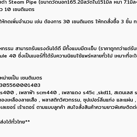
ตีมดำ Steam Pipe (ขนาดวัดนอก165.2มิลวัดใน151มิล หนา 7.1มิล+
าว 10 เซนติเมตร
กดเพิ่มจำนวน เช่น ต้องการ 30 เซนติเมตร ให้กดสั่งซื้อ 3 ชิ้น 
กรรม สามารถรับแรงดันได้ดี มีทั้งแบบมีตะเข็บ (ราคาถูกกว่าแต่รับ
ule 40 ซึ่งเป็นเบอร์ที่ได้รับความนิยมใช้แพร่หลายทั่วไป เหมาะที่จะ
หน่ายเป็น เซนติเมตร
ยน 0305560001403
ขาว ss400 , เพลาฟ้า scm440 , เพลาแดง s45c ,skd11, สเตนเลส
, ทองเหลืองลายเสือ , พลาสติกวิศวกรรม, ซุปเปอร์ลีนแท่ง และแผ่น ,
่องเลเซอร์ เร้าเตอร์ ตามแบบลูกค้า สนใจสั่งสินค้าความยาวพิเศษ
่งได้ทั่วไทย**