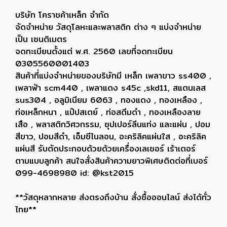
บริษัท โคราชค้าเหล็ก จำกัด
จัดจำหน่าย วัสดุโลหะและพลาสติก ต่าง ๆ แบ่งจำหน่าย
เป็น เซนติเมตร
จดทะเบียนตั้งแต่ พ.ศ. 2560 เลขที่จดทะเบียน
0305560001403
สินค้าที่แบ่งจำหน่ายของบริษัทมี เหล็ก เพลาขาว ss400 ,
เพลาฟ้า scm440 , เพลาแดง s45c ,skd11, สแตนเลส
sus304 , อลูมิเนียม 6063 , ทองแดง , ทองเหลือง ,
ท่อเหล็กหนา , แป๊ปสเตย์ , ท่อสตีมดำ , ทองเหลืองลาย
เสือ , พลาสติกวิศวกรรม, ซุปเปอร์ลีนแท่ง และแผ่น , ปอม
สีขาว, ปอมสีดำ, เอ็มซีไนลอน, อะคริลิคแผ่นใส , อะคริลิค
แผ่นสี รับตัดประกอบด้วยด้วยเครื่องเลเซอร์ เร้าเตอร์
ตามแบบลูกค้า สนใจสั่งสินค้าความยาวพิเศษติดต่อที่เบอร์
099-4698980 id: @kst2015
**วัสดุหลากหลาย ส่งตรงถึงบ้าน สั่งซื้อออนไลน์ ส่งได้ทั่ว
ไทย**