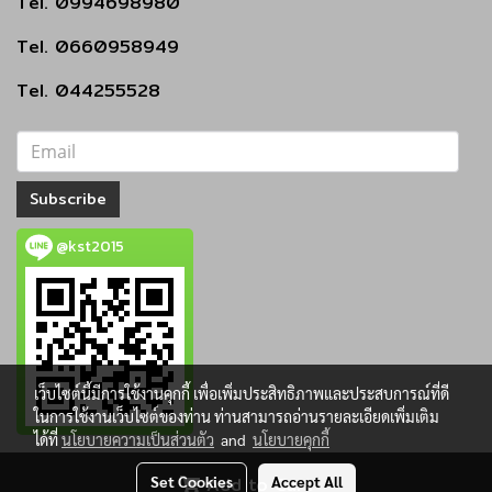
Tel. 0994698980
Tel. 0660958949
Tel. 044255528
Subscribe
@kst2015
เว็บไซต์นี้มีการใช้งานคุกกี้ เพื่อเพิ่มประสิทธิภาพและประสบการณ์ที่ดี
ในการใช้งานเว็บไซต์ของท่าน ท่านสามารถอ่านรายละเอียดเพิ่มเติม
ได้ที่
นโยบายความเป็นส่วนตัว
and
นโยบายคุกกี้
Set Cookies
Add to Cart
Accept All