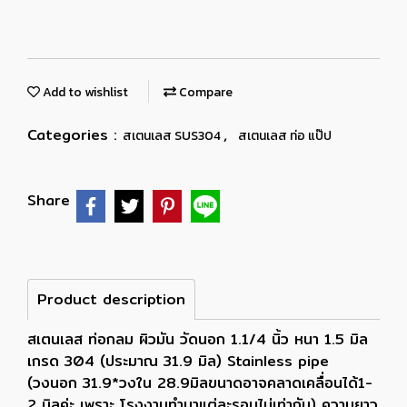
Add to wishlist
Compare
Categories :
,
สเตนเลส SUS304
สเตนเลส ท่อ แป๊ป
Share
Product description
สเตนเลส ท่อกลม ผิวมัน วัดนอก 1.1/4 นิ้ว หนา 1.5 มิล
เกรด 304 (ประมาณ 31.9 มิล) Stainless pipe
(วงนอก 31.9*วงใน 28.9มิลขนาดอาจคลาดเคลื่อนได้1-
2 มิลค่ะ เพราะ โรงงานทำมาแต่ละรอบไม่เท่ากัน) ความยาว