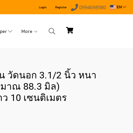
EN
0994698980
Login
Register
pper
More
น วัดนอก 3.1/2 นิ้ว หนา
ะมาณ 88.3 มิล)
าว 10 เซนติเมตร