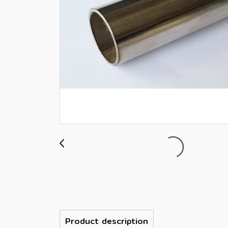
Product description