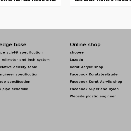
edge base
Online shop
pe sch40 specification
shopee
 milimeter and inch system
Lazada
elative density table
Korat Acrylic shop
engineer specification
Facebook Koratsteeltrade
ade specification
Facebook Korat Acrylic shop
s pipe schedule
Facebook Superlene nylon
Website plastic engineer