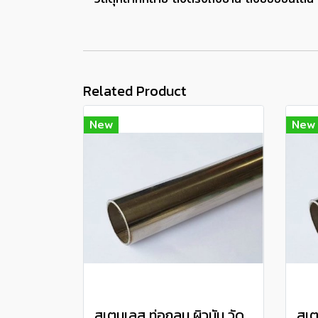
Related Product
New
New
สเตนเลส ท่อกลม ผิวมัน วัดนอก 5/8 นิ้ว หนา 1.2 มิล เกรด 304 (ประมาณ 16.1 มิล) Stainless pipe ความยาว 10 เซนติเมตร