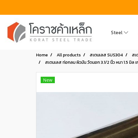
Steel
Home
All products
สเตนเลส SUS304
สเต
สเตนเลส ท่อกลม ผิวมัน วัดนอก 3.1/2 นิ้ว หนา 1.5 มิ
New