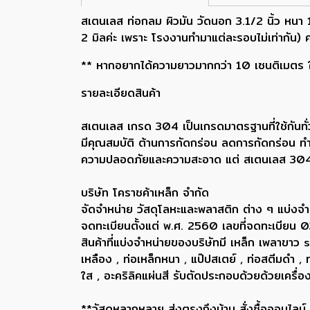
สเตนเลส ท่อกลม ผิวมัน วัดนอก 3.1/2 นิ้ว หน
2 มิลค่ะ เพราะ โรงงานทำมาแต่ละรอบไม่เท่ากัน
** หากอยากได้ความยาวมากกว่า 10 เซนติเมตร ให้
รายละเอียดสินค้า
สเตนเลส เกรด 304 เป็นเกรดมาตรฐานที่ใช้กันทั่
มีคุณสมบัติ ต้านการกัดกร่อน ลดการกัดกร่อน ท
ความปลอดภัยและความสะอาด แต่ สเตนเลส 304 มีข
บริษัท โคราชค้าเหล็ก จำกัด
จัดจำหน่าย วัสดุโลหะและพลาสติก ต่าง ๆ แบ่งจำ
จดทะเบียนตั้งแต่ พ.ศ. 2560 เลขที่จดทะเบี
สินค้าที่แบ่งจำหน่ายของบริษัทมี เหล็ก เพลา
เหลือง , ท่อเหล็กหนา , แป๊ปสเตย์ , ท่อสตีมดำ 
ใส , อะคริลิคแผ่นสี รับตัดประกอบด้วยด้วยเครื
**วัสดุหลากหลาย ส่งตรงถึงบ้าน สั่งซื้อออนไลน์ ส