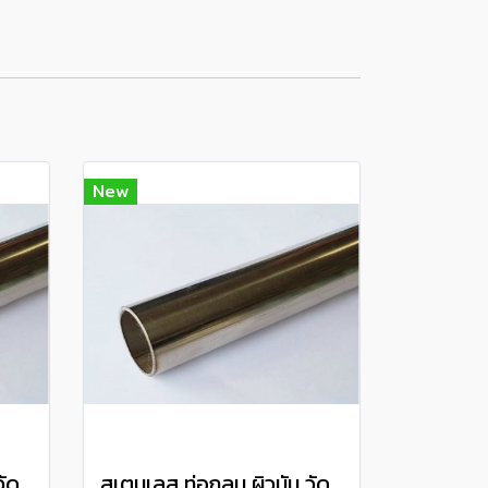
New
สเตนเลส ท่อกลม ผิวมัน วัดนอก 7/8 นิ้ว หนา 1.5 มิล เกรด 304 (ประมาณ 22.4 มิล) Stainless pipe ความยาว 10 เซนติเมตร
สเตนเลส ท่อกลม ผิวมัน วัดนอก 5/8 นิ้ว หนา 1.5 มิล เกรด 304 (ประมาณ16 มิล) Stainless pipe ความยาว 10 เซนติเมตร