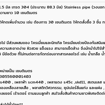
า 1.5 มิล เกรด 304 (ประมาณ 88.3 มิล) Stainless pipe (วงนอ
) ความยาว 10 เซนติเมตร
กดเพิ่มจำนวน เช่น ต้องการ 30 เซนติเมตร ให้กดสั่งซื้อ 3 ชิ้น 
วไป มีส่วนผสมของ โครเมี่ยมและนิกเกิล โครเมียมช่วยป้องกันสนิม
ำความสะอาดง่าย ผิวสวย แข็งแรง สามารถเช็ดล้าง จึงมักนำไปใช้ส
้อด้วย ที่ไม่ทนต่อการกัดกร่อนจากสารคลอไรด์ เช่น น้ำเกลือ น้
หน่ายเป็น เซนติเมตร
ยน 0305560001403
ขาว ss400 , เพลาฟ้า scm440 , เพลาแดง s45c ,skd11, สเตนเลส
, ทองเหลืองลายเสือ , พลาสติกวิศวกรรม, ซุปเปอร์ลีนแท่ง และแผ่น ,
่องเลเซอร์ เร้าเตอร์ ตามแบบลูกค้า สนใจสั่งสินค้าความยาวพิเศษ
่งได้ทั่วไทย**