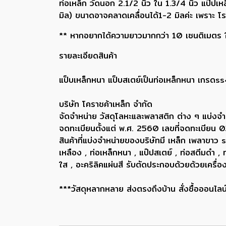
ท่อเหล็ก วัดนอก 2.1/2 นิ้ว ใน 1.3/4 นิ้ว แป๊ป
มิล) ขนาดอาจคลาดเคลื่อนได้1-2 มิลค่ะ เพราะ 
** หากอยากได้ความยาวมากกว่า 10 เซนติเมตร ให้
รายละเอียดสินค้า
แป็บเหล็กหนา แป็บสเตย์เป็นท่อเหล็กหนา เกรดss
บริษัท โคราชค้าเหล็ก จำกัด
จัดจำหน่าย วัสดุโลหะและพลาสติก ต่าง ๆ แบ่งจำ
จดทะเบียนตั้งแต่ พ.ศ. 2560 เลขที่จดทะเบี
สินค้าที่แบ่งจำหน่ายของบริษัทมี เหล็ก เพลา
เหลือง , ท่อเหล็กหนา , แป๊ปสเตย์ , ท่อสตีมดำ 
ใส , อะคริลิคแผ่นสี รับตัดประกอบด้วยด้วยเครื
***วัสดุหลากหลาย ส่งตรงถึงบ้าน สั่งซื้อออนไลน์