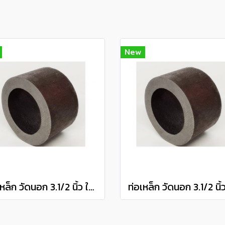
New
ท่อเหล็ก วัดนอก 3.1/2 นิ้ว ใน 1.3/4 นิ้ว (ประมาณ 88.9 มิล x 44.45 มิล) แป๊ปเหล็ก แป็บสเตย์ Steel Pipe แบ่งขายความยาว 10 เซนติเมตร