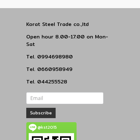
Korat Steel Trade co.,ltd
Open hour 8.00-17.00 on Mon-
Sat
Tel. 0994698980
Tel. 0660958949
Tel. 044255528
Subscribe
@kst2015