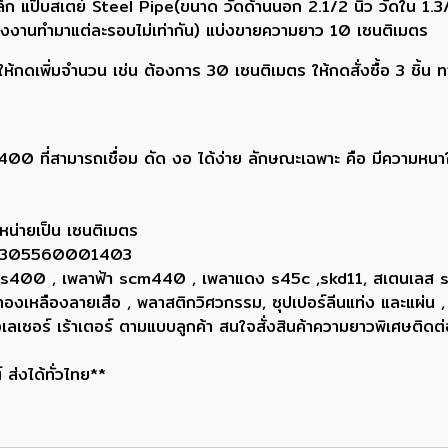
เหล็ก แป็บสเตย์ Steel Pipe(ขนาด วัดด้านนอก 2.1/2 นิ้ว วัดใน 1
โรงงานทำมาแต่ละรอบไม่เท่ากัน) แบ่งขายความยาว 10 เซนติเมตร
กดเพิ่มจำนวน เช่น ต้องการ 30 เซนติเมตร ให้กดสั่งซื้อ 3 ชิ้น 
400 ที่สามารถเชื่อม ดัด งอ ได้ง่าย ลักษณะเฉพาะ คือ มีความหน
หน่ายเป็น เซนติเมตร
ยน 0305560001403
ขาว ss400 , เพลาฟ้า scm440 , เพลาแดง s45c ,skd11, สเตนเลส
, ทองเหลืองลายเสือ , พลาสติกวิศวกรรม, ซุปเปอร์ลีนแท่ง และแผ่น ,
่องเลเซอร์ เร้าเตอร์ ตามแบบลูกค้า สนใจสั่งสินค้าความยาวพิเศษ
 ส่งได้ทั่วไทย**