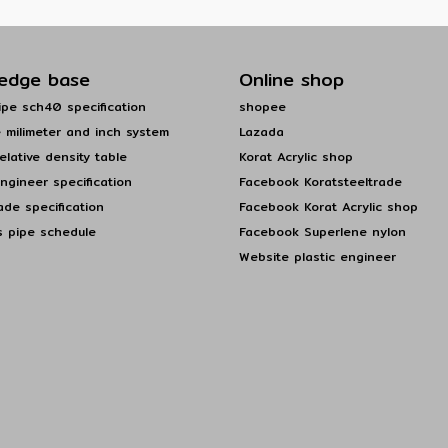
edge base
Online shop
pe sch40 specification
shopee
 milimeter and inch system
Lazada
elative density table
Korat Acrylic shop
engineer specification
Facebook Koratsteeltrade
ade specification
Facebook Korat Acrylic shop
s pipe schedule
Facebook Superlene nylon
Website plastic engineer