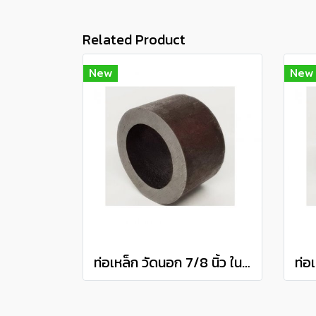
Related Product
New
New
ท่อเหล็ก วัดนอก 7/8 นิ้ว ใน 1/2 นิ้ว (ประมาณ 22.22 มิล x 12.7 มิล) แป๊ปเหล็ก แป็บสเตย์ Steel Pipe แบ่งขายความยาว 10 เซนติเมตร